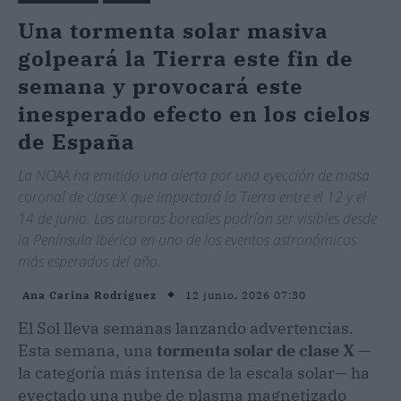
Una tormenta solar masiva
golpeará la Tierra este fin de
semana y provocará este
inesperado efecto en los cielos
de España
La NOAA ha emitido una alerta por una eyección de masa
coronal de clase X que impactará la Tierra entre el 12 y el
14 de junio. Las auroras boreales podrían ser visibles desde
la Península Ibérica en uno de los eventos astronómicos
más esperados del año.
12 junio, 2026 07:30
Ana Carina Rodríguez
El Sol lleva semanas lanzando advertencias.
Esta semana, una
tormenta solar de clase X
—
la categoría más intensa de la escala solar— ha
eyectado una nube de plasma magnetizado