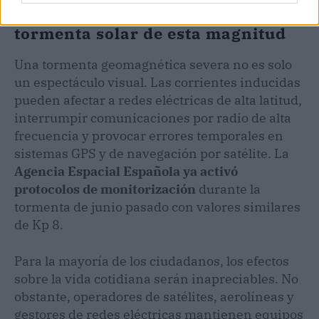
Los riesgos reales de una
tormenta solar de esta magnitud
Una tormenta geomagnética severa no es solo
un espectáculo visual. Las corrientes inducidas
pueden afectar a redes eléctricas de alta latitud,
interrumpir comunicaciones por radio de alta
frecuencia y provocar errores temporales en
sistemas GPS y de navegación por satélite. La
Agencia Espacial Española ya activó
protocolos de monitorización
durante la
tormenta de junio pasado con valores similares
de Kp 8.
Para la mayoría de los ciudadanos, los efectos
sobre la vida cotidiana serán inapreciables. No
obstante, operadores de satélites, aerolíneas y
gestores de redes eléctricas mantienen equipos