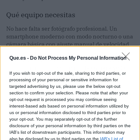
Qué equipo necesitas
No hace falta ser fotógrafo profesional. Un
smartphone moderno con modo nocturno o una
cámara básica con ajuste manual de velocidad
de obturación son suficientes. La aurora boreal
Que.es -
Do Not Process My Personal Information
emite más luz de la que percibe el ojo humano,
así que en muchas ocasiones
la cámara ve lo
If you wish to opt-out of the sale, sharing to third parties, or
que el ojo no distingue
.
processing of your personal or sensitive information for
targeted advertising by us, please use the below opt-out
section to confirm your selection. Please note that after your
opt-out request is processed you may continue seeing
interest-based ads based on personal information utilized by
us or personal information disclosed to third parties prior to
your opt-out. You may separately opt-out of the further
disclosure of your personal information by third parties on the
IAB’s list of downstream participants. This information may
also be disclosed by us to third parties on the
IAB’s List of