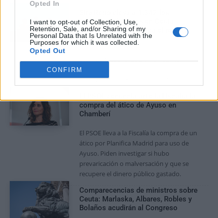
Opted In
Sira Rego eleva a 1.342 los
menores migrantes en Ceuta
I want to opt-out of Collection, Use,
Retention, Sale, and/or Sharing of my
mientras Junts rechaza el reparto
Personal Data that Is Unrelated with the
Purposes for which it was collected.
Ceuta registra 1.342 menores no
Opted Out
acompañados; el Gobierno habilita
fondos y prepara traslados, pero Junts
CONFIRM
rechaza acoger más en Cataluña.
El PSOE denuncia ante la Fiscalía la
compra del ático de Ayuso en
Chamberí
El PSOE lleva a la Fiscalía la compra de un
ático por Planifica Madrid para uso de
Ayuso. Piden investigar si hubo
prevaricación o malversación y que se
recupere el dinero público gastado.
Comparecencias de ministros sobre
Ceuta: Marlaska, Albares, Robles y
Bolaños acudirán al Congreso