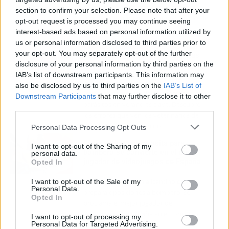
su nueva serie de misterio y romance
section to confirm your selection. Please note that after your
que ya es el número 1 mundial. Claves de
opt-out request is processed you may continue seeing
este fenómeno juvenil.
interest-based ads based on personal information utilized by
us or personal information disclosed to third parties prior to
Los veterinarios de Toledo alertan
your opt-out. You may separately opt-out of the further
de cinco errores sobre garrapatas
disclosure of your personal information by third parties on the
en perros y otros parásitos en
verano
IAB’s list of downstream participants. This information may
also be disclosed by us to third parties on the
IAB’s List of
Proteger a tu perro de garrapatas y
Downstream Participants
that may further disclose it to other
parásitos en verano es clave. Descubre
third parties.
los errores que ven los veterinarios de
Toledo y cómo prevenirlos.
Personal Data Processing Opt Outs
El alicantino que oposita para
I want to opt-out of the Sharing of my
bombero se convierte en el mejor
personal data.
jugador de videojuegos de España
Opted In
Thoren Baquero, un alicantino que
I want to opt-out of the Sale of my
Personal Data.
prepara oposiciones a bombero, se
Opted In
proclama el mejor jugador de
videojuegos de España en el concurso
I want to opt-out of processing my
Personal Data for Targeted Advertising.
Ultragamer.