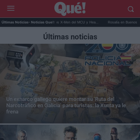
 Connor será Cíclope en los X-Men del MCU y Hea...
Rosalía en Buenos Aires: detiene
Últimas Noticias
- Noticias Que!:
Últimas noticias
Un exnarco gallego quiere montar su 'Ruta del
Narcotráfico en Galicia' para turistas: la Xunta ya le
frena