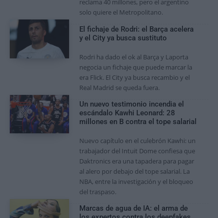
reclama 40 millones, pero el argentino
solo quiere el Metropolitano.
El fichaje de Rodri: el Barça acelera
y el City ya busca sustituto
Rodri ha dado el ok al Barça y Laporta
negocia un fichaje que puede marcar la
era Flick. El City ya busca recambio y el
Real Madrid se queda fuera.
Un nuevo testimonio incendia el
escándalo Kawhi Leonard: 28
millones en B contra el tope salarial
Nuevo capítulo en el culebrón Kawhi: un
trabajador del Intuit Dome confiesa que
Daktronics era una tapadera para pagar
al alero por debajo del tope salarial. La
NBA, entre la investigación y el bloqueo
del traspaso.
Marcas de agua de IA: el arma de
los expertos contra los deepfakes