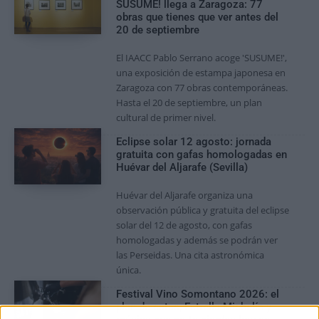
SUSUME! llega a Zaragoza: 77
obras que tienes que ver antes del
20 de septiembre
El IAACC Pablo Serrano acoge 'SUSUME!',
una exposición de estampa japonesa en
Zaragoza con 77 obras contemporáneas.
Hasta el 20 de septiembre, un plan
cultural de primer nivel.
Eclipse solar 12 agosto: jornada
gratuita con gafas homologadas en
Huévar del Aljarafe (Sevilla)
Huévar del Aljarafe organiza una
observación pública y gratuita del eclipse
solar del 12 de agosto, con gafas
homologadas y además se podrán ver
las Perseidas. Una cita astronómica
única.
Festival Vino Somontano 2026: el
plan de catas, Estrella Michelín y