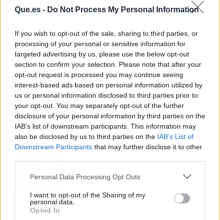
música que no te pierdes hoy en
Barbastro
Que.es -
Do Not Process My Personal Information
Barbastro despide el Festival Vino
If you wish to opt-out of the sale, sharing to third parties, or
Somontano este domingo con catas,
processing of your personal or sensitive information for
cocina de Estrella Michelín y la Muestra
targeted advertising by us, please use the below opt-out
del Vino. Planazo de última hora en
section to confirm your selection. Please note that after your
Huesca.
opt-out request is processed you may continue seeing
interest-based ads based on personal information utilized by
Ocho planes gratis en Murcia para
exprimir agosto sin gastar un euro
us or personal information disclosed to third parties prior to
your opt-out. You may separately opt-out of the further
Descubre los mejores planes gratis en
disclosure of your personal information by third parties on the
Murcia para este agosto: mercadillos,
IAB’s list of downstream participants. This information may
fiestas patronales, cucañas y vendimias
also be disclosed by us to third parties on the
IAB’s List of
sin soltar ni un euro.
Downstream Participants
that may further disclose it to other
third parties.
El festival gratis en Teruel para vivir
el eclipse solar total del 12 de
Personal Data Processing Opt Outs
agosto, el primero en 121 años
I want to opt-out of the Sharing of my
Teruel acoge un festival gratuito el 12 de
personal data.
agosto para ver el eclipse solar total, un
Opted In
fenómeno único en 121 años, con