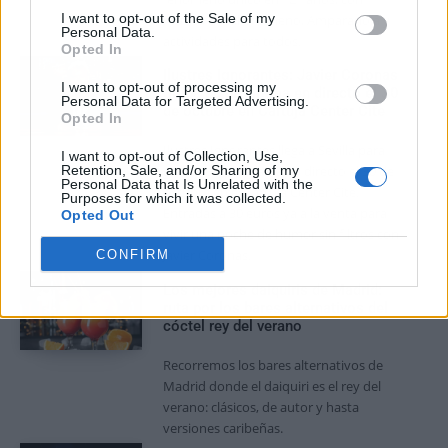
I want to opt-out of the Sale of my
música de Kiko Veneno, Amparanoia y
Personal Data.
actividades para todos.
Opted In
Ilustres Ignorantes: Javier Coronas
I want to opt-out of processing my
graba su programa en directo el 30
Personal Data for Targeted Advertising.
de octubre en Cartuja Center Cite
Opted In
Ilustres Ignorantes llega a Sevilla para
I want to opt-out of Collection, Use,
Retention, Sale, and/or Sharing of my
grabar un programa en directo el 30 de
Personal Data that Is Unrelated with the
octubre en el Cartuja Center Cite.
Purposes for which it was collected.
Entradas a 30 euros ya a la venta para
Opted Out
vivir una noche de humor sin filtros con
Javier Coronas.
CONFIRM
Los mejores daiquiris de Madrid:
ruta por los bares alternativos del
cóctel rey del verano
Recorremos los bares alternativos de
Madrid donde el daiquiri es el rey del
verano: clásicos, de autor y hasta
versiones caribeñas.