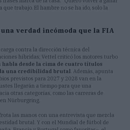
frases marca de la casa: "Quiero volver a ganar
a que trabajo. El hambre no se ha ido, solo la
 una verdad incómoda que la FIA
 carga contra la dirección técnica del
ciones híbridas; Vettel criticó los motores turbo
habla desde la cima de cuatro títulos
da una credibilidad brutal
. Además, apunta
bios previstos para 2027 y 2028 van en la
ajustes llegarán a tiempo para que una
acia otras categorías, como las carreras de
 en Nürburgring.
 frota las manos con una entrevista que mezcla
nestidad brutal. Y con el Mundial de fútbol de
ña, Francia y Portugal como favoritas–, el