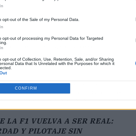
In
o opt-out of the Sale of my Personal Data.
In
to opt-out of processing my Personal Data for Targeted
ing.
minos energéticos, así que probablemente
In
ás rápido, que no es un estilo especialmente
o opt-out of Collection, Use, Retention, Sale, and/or Sharing
absurda como suena, y él no está dispuesto a
ersonal Data that Is Unrelated with the Purposes for which it
lected.
Out
 motor de verdad: "Cambiaría el motor
CONFIRM
 o, idealmente, a un V10 o un V12". Sabe que es
des y los aficionados más puristas le aplauden.
 LA F1 VUELVA A SER REAL:
DAD Y PILOTAJE SIN