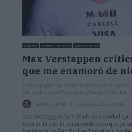
Deportes
Portada 1 Deportes
Últimas noticias
Max Verstappen critica
que me enamoró de ni
El tetracampeón del mundo arremete contra la gestión 
solo 43 puntos, admite que no piensa en el Mundial: '
Nacho Pérez
12 junio, 2026 08:46
Max Verstappen ha soltado una verdad que 
lejos de la que le enamoró de niño que ya n
hospitality de Red Bull en Barcelona, ha de