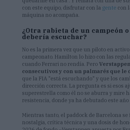
quedarme en casa". Y remata con una de sus 
con este equipo, disfrutar con la
gente
con l
máquina no acompaña.
¿Otra rabieta de un campeón o
debería escuchar?
No es la primera vez que un piloto en activo
campeonato. Hamilton lo hizo con las regula
cuando Ferrari no rendía. Pero
Verstappen 
consecutivos y con un palmarés que le 
que la FIA "está escuchando" y que los cam
dirección correcta. La pregunta es si esos 
superestrella como él no se aburra y mire h
resistencia, donde ya ha debutado este año
Mientras tanto, el paddock de Barcelona se
nostalgia, crítica técnica y una dosis de ho
2026 de fondo –Verstappen apuesta por Espa