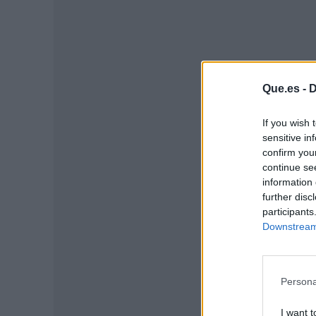
Que.es -
D
If you wish 
sensitive in
confirm you
continue se
information 
further disc
P
participants
Downstream 
Persona
I want t