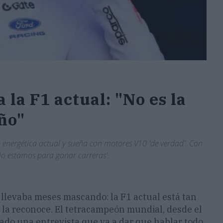
 la F1 actual: "No es la
ño"
energética actual y sueña con motores V10 'de verdad'. Con
No estamos para ganar carreras'.
llevaba meses mascando: la F1 actual está tan
i la reconoce. El tetracampeón mundial, desde el
jado una entrevista que va a dar que hablar todo