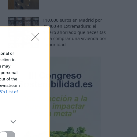
110.000 euros en Madrid por
31.000 en Extremadura: el
dinero ahorrado que necesitas
para comprar una vivienda por
comunidad
sonal or
ection to
ou may
 personal
out of the
 downstream
B’s List of