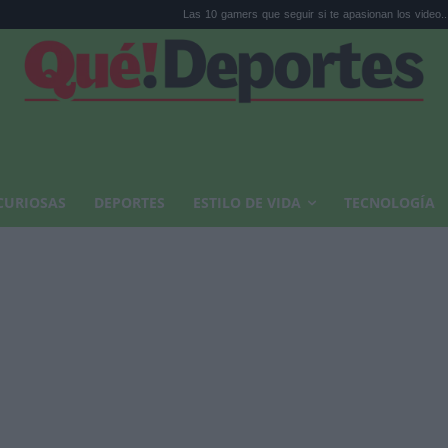
Las 10 gamers que seguir si te apasionan los video...
Un veran
CURIOSAS
DEPORTES
ESTILO DE VIDA
TECNOLOGÍA