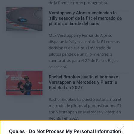
de la Premier como protagonista.
Verstappen y Alonso encienden la
'silly season' de la F1: el mercado de
pilotos, al borde del caos
Max Verstappen y Fernando Alonso
disparan la 'silly season' de la F1 con sus
decisiones en el aire. El mercado de
pilotos pende de un hilo mientras la
cuenta atrás para el GP de Países Bajos
se acelera.
Rachel Brookes suelta el bombazo:
Verstappen a Mercedes y Piastri a
Red Bull en 2027
Rachel Brookes ha puesto patas arriba el
mercado de pilotos al pronosticar una F1
con Verstappen en Mercedes y Piastri en
Red Bull en 2027.
UEFA Infantino acciones legales: el
Que.es -
Do Not Process My Personal Information
proyecto fallido que incendia el