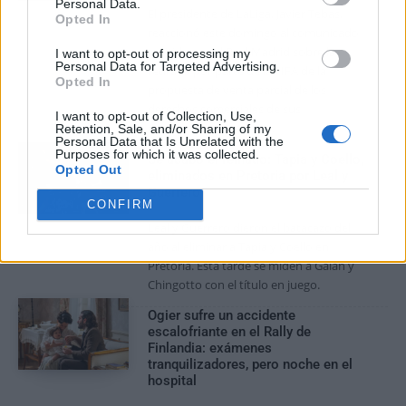
Personal Data.
El presidente de LaLiga, Javier Tebas,
Opted In
reaccionó este domingo al comunicado
emitido por el Real Madrid sobre la
I want to opt-out of processing my
Personal Data for Targeted Advertising.
retirada por parte de la FIFA de la
Opted In
propuesta de venta parcial de los
derechos comerciales de sus
I want to opt-out of Collection, Use,
competiciones con un...
Retention, Sale, and/or Sharing of my
Personal Data that Is Unrelated with the
Purposes for which it was collected.
Se acabó el reinado: Tapia y Coello,
Opted Out
eliminados en Pretoria por Leal y
Guerrero
CONFIRM
Leal y Guerrero dieron el batacazo del
año al eliminar a Tapia y Coello en
Pretoria. Esta tarde se miden a Galán y
Chingotto con el título en juego.
Ogier sufre un accidente
escalofriante en el Rally de
Finlandia: exámenes
tranquilizadores, pero noche en el
hospital