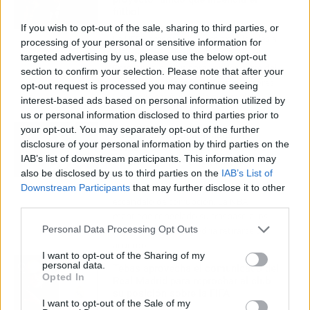
fútbol
If you wish to opt-out of the sale, sharing to third parties, or
La UEFA amenaza con acciones legales a
processing of your personal or sensitive information for
Infantino por el fallido FIFA Forward
targeted advertising by us, please use the below opt-out
Enterprise, el plan para vender parte del
section to confirm your selection. Please note that after your
Mundial a JP Morgan y otros inversores.
opt-out request is processed you may continue seeing
Un nuevo capítulo en la guerra del
interest-based ads based on personal information utilized by
fútbol.
us or personal information disclosed to third parties prior to
your opt-out. You may separately opt-out of the further
Kawhi Leonard escándalo: la
disclosure of your personal information by third parties on the
sombra de la corrupción vuelve a
IAB’s list of downstream participants. This information may
congelar su traspaso
also be disclosed by us to third parties on the
IAB’s List of
Kawhi Leonard suma un segundo
Downstream Participants
that may further disclose it to other
escándalo de corrupción. La NBA
third parties.
mantiene congelado su traspaso a los
Personal Data Processing Opt Outs
Raptors y Toronto podría retirarse del
acuerdo.
I want to opt-out of the Sharing of my
personal data.
Tebas aprovecha el comunicado del
Opted In
Real Madrid para reprochar al club
su posición sobre la FIFA
I want to opt-out of the Sale of my