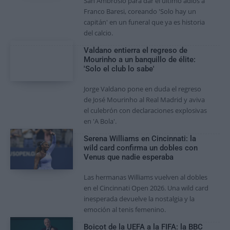
San Ambrosio para dar el último adiós a
Franco Baresi, coreando 'Solo hay un
capitán' en un funeral que ya es historia
del calcio.
Valdano entierra el regreso de
Mourinho a un banquillo de élite:
'Solo el club lo sabe'
Jorge Valdano pone en duda el regreso
de José Mourinho al Real Madrid y aviva
el culebrón con declaraciones explosivas
en 'A Bola'.
Serena Williams en Cincinnati: la
wild card confirma un dobles con
Venus que nadie esperaba
Las hermanas Williams vuelven al dobles
en el Cincinnati Open 2026. Una wild card
inesperada devuelve la nostalgia y la
emoción al tenis femenino.
Boicot de la UEFA a la FIFA: la BBC