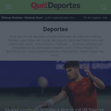
 AEMET prepara una predicción especial para el e...
En los lugares más misteriosos d
Últimas Noticias
- Noticias Que!:
Deportes
En la sección de deportes estarás informado de todas las noticias
habidas y por haber del mundo del deporte, tanto del fútbol como del
baloncesto, tenis, motociclismo, Fórmula 1... Estamos atentos a la
actualidad de los principales equipos como el Real Madrid, Fc.
Barcelona, así como a personalidades importantes: Rafael Nadal, Pau
Gasol...
Alcaraz Cincinnati: la muñeca dice no y el US Open se