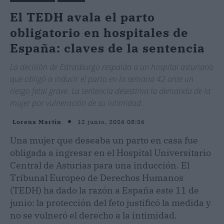
El TEDH avala el parto
obligatorio en hospitales de
España: claves de la sentencia
La decisión de Estrasburgo respalda a un hospital asturiano
que obligó a inducir el parto en la semana 42 ante un
riesgo fetal grave. La sentencia desestima la demanda de la
mujer por vulneración de su intimidad.
12 junio, 2026 08:56
Lorena Martín
Una mujer que deseaba un parto en casa fue
obligada a ingresar en el Hospital Universitario
Central de Asturias para una inducción. El
Tribunal Europeo de Derechos Humanos
(TEDH) ha dado la razón a España este 11 de
junio: la protección del feto justificó la medida y
no se vulneró el derecho a la intimidad.