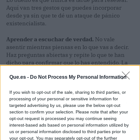
Aquí van tres gestos que puedes incorporar
desde ya sin que te dé un ataque de pánico
existencialista.
Aprender a escuchar de verdad.
No vale
asentir mientras piensas en lo que vas a decir.
Haz preguntas abiertas y repite lo que te han
dicho para confirmar que lo has entendido. La
escucha activa reduce la impaciencia y te obliga
Que.es -
Do Not Process My Personal Information
a salir de tu burbuja.
If you wish to opt-out of the sale, sharing to third parties, or
Aceptar que no siempre tienes razón.
Esto
processing of your personal or sensitive information for
cuesta más que adelgazar sin dieta, pero es un
targeted advertising by us, please use the below opt-out
músculo que se entrena. La rigidez mental se
section to confirm your selection. Please note that after your
combate con pequeñas dosis de humildad:
opt-out request is processed you may continue seeing
reconoce cuando te equivocas y verás cómo la
interest-based ads based on personal information utilized by
us or personal information disclosed to third parties prior to
gente
te soporta mejor.
your opt-out. You may separately opt-out of the further