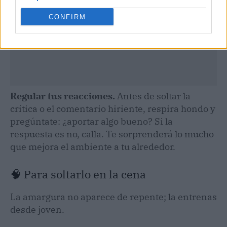
CONFIRM
Regular tus reacciones.
Antes de soltar la
crítica o el comentario hiriente, respira hondo y
pregúntate: ¿aportar algo bueno? Si la
respuesta es no, calla. Te sorprenderá lo mucho
que mejora el ambiente a tu alrededor.
🧠 Para soltarlo en la cena
La amargura no aparece de repente; la entrenas
desde joven.