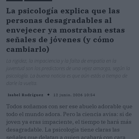
La psicología explica que las
personas desagradables al
envejecer ya mostraban estas
señales de jóvenes (y cómo
cambiarlo)
La rigidez, la impaciencia y la falta de empatía en la
juventud son los predictores de una vejez amarga, según la
psicología. La buena noticia es que aún estás a tiempo de
darle la vuelta.
12 junio, 2026 10:54
Isabel Rodríguez
Todos soñamos con ser ese abuelo adorable que
todo el mundo adora. Pero la ciencia avisa: si de
joven ya eras impaciente, el tiempo te hará más
desagradable. La psicología tiene claras las
señales que delatan a quien acabará con cara