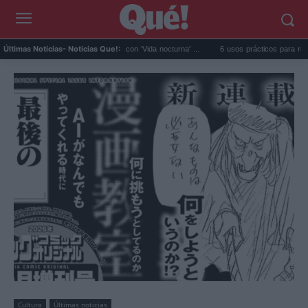
Fido da el salto en solitario con 'Vida nocturna' ...
6 usos prácticos para reutilizar el 
Últimas Noticias
- Noticias Que!:
Cultura
Últimas noticias