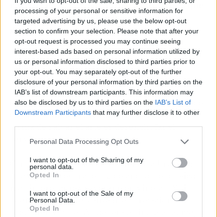
If you wish to opt-out of the sale, sharing to third parties, or
mezcla de ambas, pero
lo que está claro es que
processing of your personal or sensitive information for
Urasawa no ha venido a hacer un manga
targeted advertising by us, please use the below opt-out
genérico sobre robots asesinos
.
section to confirm your selection. Please note that after your
opt-out request is processed you may continue seeing
interest-based ads based on personal information utilized by
El autor tiene experiencia de sobra para lanzar
us or personal information disclosed to third parties prior to
preguntas incómodas sin que parezca un
your opt-out. You may separately opt-out of the further
sermón. Si en
Monster
nos hizo dudar de la
disclosure of your personal information by third parties on the
bondad humana y en
20th Century Boys
nos
IAB’s list of downstream participants. This information may
enfrentó a la nostalgia manipulada, aquí puede
also be disclosed by us to third parties on the
IAB’s List of
Downstream Participants
that may further disclose it to other
que nos obligue a preguntarnos si la única
third parties.
forma de salvar el arte es desenchufar el
servidor. O no.
Personal Data Processing Opt Outs
I want to opt-out of the Sharing of my
Con los años que llevamos viendo a Urasawa,
personal data.
una cosa es segura: el 12 de agosto se publica lo
Opted In
más interesante del verano en viñetas. Y si
I want to opt-out of the Sale of my
además te hace replantearte tu relación con
Personal Data.
Opted In
cualquier
app
de IA que tengas instalada, mejor