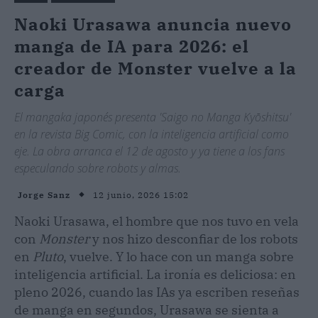
Naoki Urasawa anuncia nuevo
manga de IA para 2026: el
creador de Monster vuelve a la
carga
El mangaka japonés presenta 'Saigo no Manga Kyōshitsu'
en la revista Big Comic, con la inteligencia artificial como
eje. La obra arranca el 12 de agosto y ya tiene a los fans
especulando sobre robots y almas.
12 junio, 2026 15:02
Jorge Sanz
Naoki Urasawa, el hombre que nos tuvo en vela
con
Monster
y nos hizo desconfiar de los robots
en
Pluto
, vuelve. Y lo hace con un manga sobre
inteligencia artificial. La ironía es deliciosa: en
pleno 2026, cuando las IAs ya escriben reseñas
de manga en segundos, Urasawa se sienta a