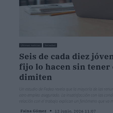
Últimas noticias
Sociedad
Seis de cada diez jóve
fijo lo hacen sin tene
dimiten
Un estudio de Fedea revela que la mayoría de las renu
otro empleo asegurado. La insatisfacción con las cond
relación con el trabajo explican un fenómeno que va m
Faina Gómez
12 junio, 2026 11:07