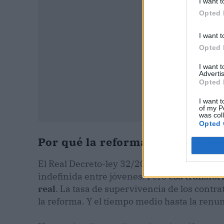
I want t
Opted 
I want t
Opted 
I want 
Advertis
Opted 
I want t
of my P
was col
Opted 
Por qué la reforma laboral no fu
El Real Decreto-ley 32/2021 eliminó el contr
indefinida entre jóvenes. Pero
esa transfor
real
. La tasa de supervivencia de los contra
la reforma. Y el tiempo medio hasta la renun