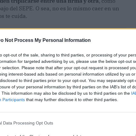
en triplicarse entre una firma y otra
, como
jo del SEPE. O sea, no es lo mismo caer en un
s te cuida.
o Not Process My Personal Information
to opt-out of the sale, sharing to third parties, or processing of your per
formation for targeted advertising by us, please use the below opt-out s
r selection. Please note that after your opt-out request is processed y
eing interest-based ads based on personal information utilized by us or
disclosed to third parties prior to your opt-out. You may separately opt-
losure of your personal information by third parties on the IAB’s list of
. This information may also be disclosed by us to third parties on the
IA
Participants
that may further disclose it to other third parties.
ublicidad
l Data Processing Opt Outs