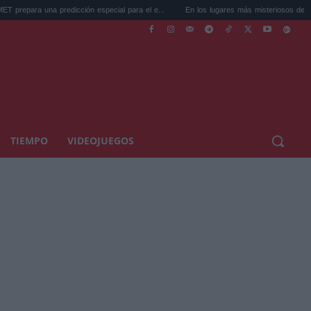
cción especial para el e...
En los lugares más misteriosos del planeta: Stoneh...
TIEMPO
VIDEOJUEGOS