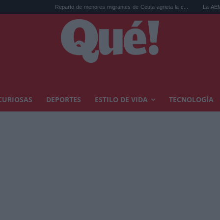
Reparto de menores migrantes de Ceuta agrieta la c...
La AEMET prepara una predi
CURIOSAS
DEPORTES
ESTILO DE VIDA
TECNOLOGÍA