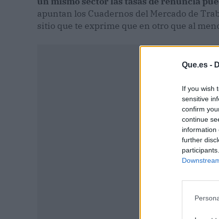
un mismo sector las tasas de renuncia pued
apuntan los Cuadernos del Mercado de Traba
sitio que te exprime que en otro que al meno
Que.es -
D
If you wish 
sensitive in
confirm you
continue se
information 
further disc
participants
Downstream 
P
Persona