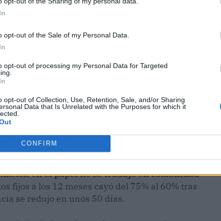
o opt-out of the Sharing of my personal data.
In
o opt-out of the Sale of my Personal Data.
In
to opt-out of processing my Personal Data for Targeted
ing.
In
o opt-out of Collection, Use, Retention, Sale, and/or Sharing
ersonal Data that Is Unrelated with the Purposes for which it
lected.
Out
e suficiente
CONFIRM
ato de obra y servicio y disparó la contratación
mación en el papel no se tradujo en estabilidad
tos fijos a los 12 meses cayó del 75% al 60% tras
cia se redujo en unos 50 días.