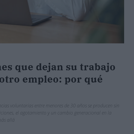
nes que dejan su trabajo
r otro empleo: por qué
ncias voluntarias entre menores de 30 años se producen sin
iciones, el agotamiento y un cambio generacional en la
ás allá