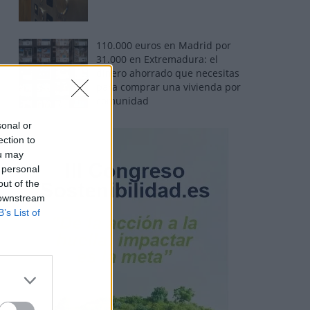
110.000 euros en Madrid por
31.000 en Extremadura: el
dinero ahorrado que necesitas
para comprar una vivienda por
comunidad
sonal or
ection to
ou may
 personal
out of the
 downstream
B’s List of