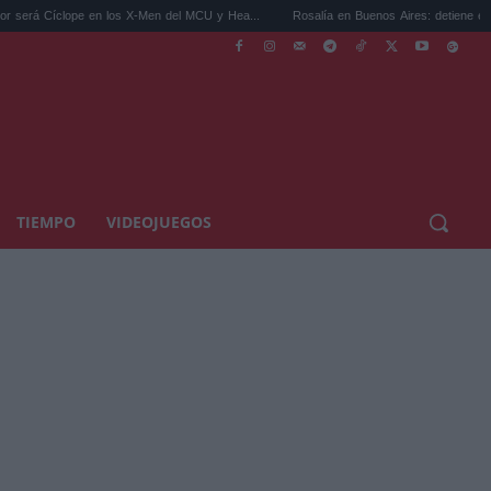
 en los X-Men del MCU y Hea...
Rosalía en Buenos Aires: detiene el tráfico y se s...
TIEMPO
VIDEOJUEGOS