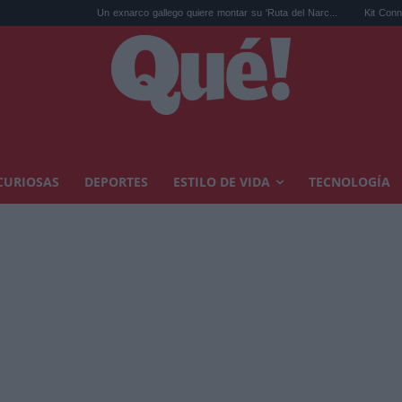
Un exnarco gallego quiere montar su 'Ruta del Narc...
Kit Connor será Cíclope
CURIOSAS
DEPORTES
ESTILO DE VIDA
TECNOLOGÍA