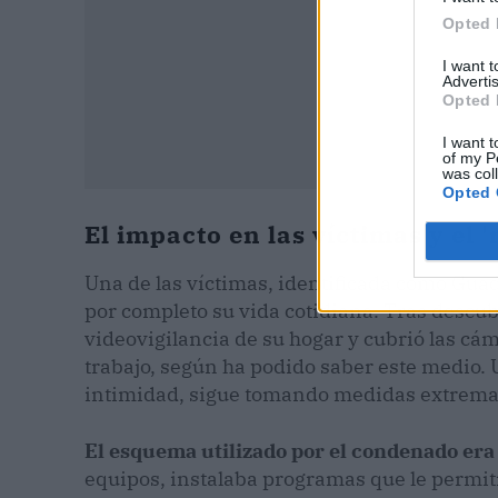
Opted 
I want 
Advertis
Opted 
I want t
of my P
was col
Opted 
El impacto en las víctimas y el
Una de las víctimas, identificada como Gua
por completo su vida cotidiana. Tras descubr
videovigilancia de su hogar y cubrió las c
trabajo, según ha podido saber este medio.
intimidad, sigue tomando medidas extremas
El esquema utilizado por el condenado era 
equipos, instalaba programas que le permi