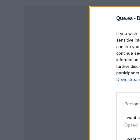
Que.es -
D
If you wish 
sensitive in
confirm you
continue se
information 
further disc
participants
Downstream 
P
Persona
I want t
Opted 
I want t