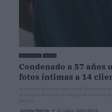
Últimas noticias
Sociedad
Condenado a 57 años u
fotos íntimas a 14 clie
La Audiencia de Baleares impone casi 58 años de pris
de al menos 14 clientes. La investigación revela más 
delictiva.
Lorena Martín
12 junio, 2026 08:53