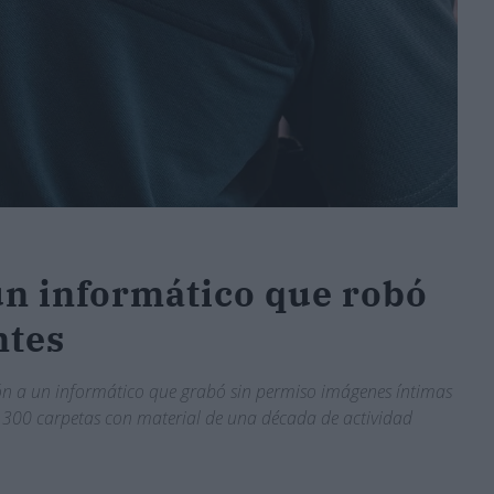
n informático que robó
ntes
ión a un informático que grabó sin permiso imágenes íntimas
de 300 carpetas con material de una década de actividad