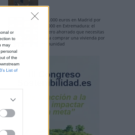
110.000 euros en Madrid por
31.000 en Extremadura: el
dinero ahorrado que necesitas
sonal or
para comprar una vivienda por
ection to
comunidad
ou may
 personal
out of the
 downstream
B’s List of