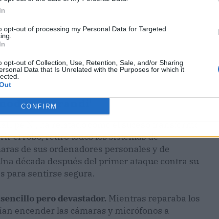
In
to opt-out of processing my Personal Data for Targeted
ing.
In
o opt-out of Collection, Use, Retention, Sale, and/or Sharing
ersonal Data that Is Unrelated with the Purposes for which it
lected.
Out
 'modus operandi'
CONFIRM
dalupe N., ha relatado cómo el suceso transformó
ir el robo, retiró todos los sistemas de
ámaras de sus ordenadores personales y de
 Una década después del primer ataque contra su
 para sentirse segura.
sencillo pero devastador.
Mientras reparaba los
tían encender las cámaras y micrófonos a