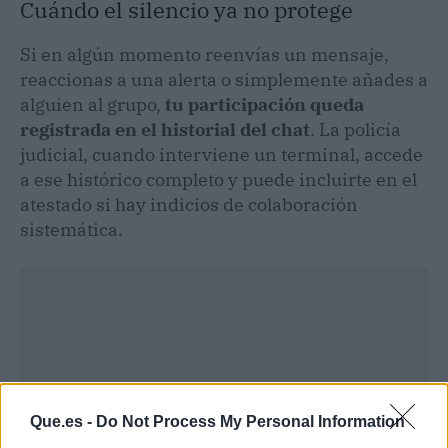
Cuándo el silencio ya no protege
Si en algún momento reenvías un mensaje,
reaccionas a una alerta o simplemente añades a
alguien al grupo,
tu participación queda
registrada en el historial del chat
. La policía
judicial, cuando interviene un terminal, accede
a ese histórico completo y puede incluirte en el
atestado si hay indicios de colaboración
sistemática.
Que.es -
Do Not Process My Personal Information