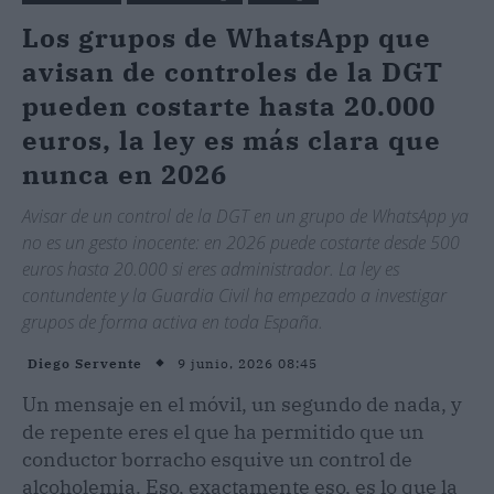
Los grupos de WhatsApp que
avisan de controles de la DGT
pueden costarte hasta 20.000
euros, la ley es más clara que
nunca en 2026
Avisar de un control de la DGT en un grupo de WhatsApp ya
no es un gesto inocente: en 2026 puede costarte desde 500
euros hasta 20.000 si eres administrador. La ley es
contundente y la Guardia Civil ha empezado a investigar
grupos de forma activa en toda España.
9 junio, 2026 08:45
Diego Servente
Un mensaje en el móvil, un segundo de nada, y
de repente eres el que ha permitido que un
conductor borracho esquive un control de
alcoholemia. Eso, exactamente eso, es lo que la