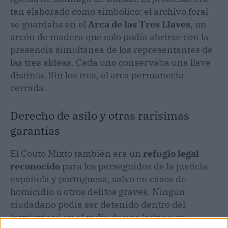
tan elaborado como simbólico: el archivo foral
se guardaba en el
Arca de las Tres Llaves
, un
arcón de madera que solo podía abrirse con la
presencia simultánea de los representantes de
las tres aldeas. Cada uno conservaba una llave
distinta. Sin los tres, el arca permanecía
cerrada.
Derecho de asilo y otras rarísimas
garantías
El Couto Mixto también era un
refugio legal
reconocido
para los perseguidos de la justicia
española y portuguesa, salvo en casos de
homicidio u otros delitos graves. Ningún
ciudadano podía ser detenido dentro del
territorio ni en el radio de una legua a su