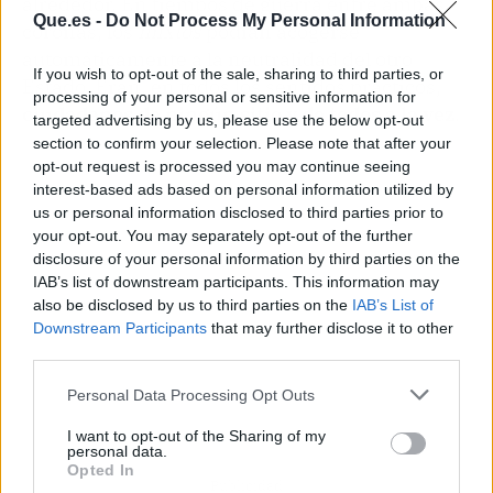
alrededor. En tiempos de guerra entre ambas
Que.es -
Do Not Process My Personal Information
coronas, los
mixtos
podían acogerse
automáticamente a la neutralidad del otro
If you wish to opt-out of the sale, sharing to third parties, or
Estado. Eran, en todos los sentidos prácticos,
processing of your personal or sensitive information for
ciudadanos de ningún sitio y de todos a la vez
.
targeted advertising by us, please use the below opt-out
section to confirm your selection. Please note that after your
opt-out request is processed you may continue seeing
interest-based ads based on personal information utilized by
us or personal information disclosed to third parties prior to
your opt-out. You may separately opt-out of the further
disclosure of your personal information by third parties on the
IAB’s list of downstream participants. This information may
also be disclosed by us to third parties on the
IAB’s List of
Downstream Participants
that may further disclose it to other
third parties.
Personal Data Processing Opt Outs
I want to opt-out of the Sharing of my
personal data.
Opted In
Publicidad