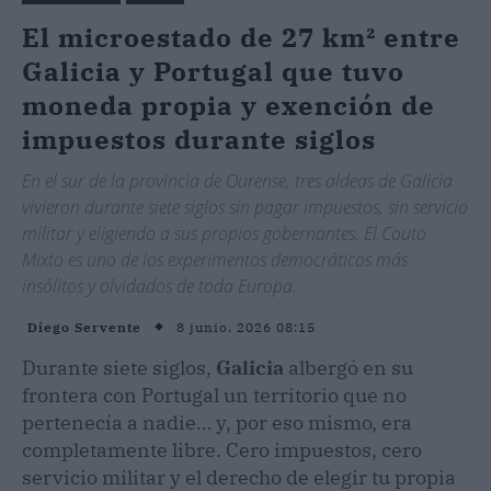
El microestado de 27 km² entre
Galicia y Portugal que tuvo
moneda propia y exención de
impuestos durante siglos
En el sur de la provincia de Ourense, tres aldeas de Galicia
vivieron durante siete siglos sin pagar impuestos, sin servicio
militar y eligiendo a sus propios gobernantes. El Couto
Mixto es uno de los experimentos democráticos más
insólitos y olvidados de toda Europa.
8 junio, 2026 08:15
Diego Servente
Durante siete siglos,
Galicia
albergó en su
frontera con Portugal un territorio que no
pertenecía a nadie… y, por eso mismo, era
completamente libre. Cero impuestos, cero
servicio militar y el derecho de elegir tu propia