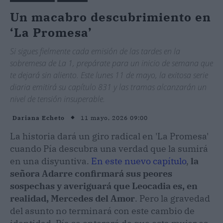
Un macabro descubrimiento en
‘La Promesa’
Si sigues fielmente cada emisión de las tardes en la
sobremesa de La 1, prepárate para un inicio de semana que
te dejará sin aliento. Este lunes 11 de mayo, la exitosa serie
diaria emitirá su capítulo 831 y las tramas alcanzarán un
nivel de tensión insuperable.
11 mayo, 2026 09:00
Dariana Echeto
La historia dará un giro radical en 'La Promesa'
cuando Pía descubra una verdad que la sumirá
en una disyuntiva.
En este nuevo capítulo
,
la
señora Adarre confirmará sus peores
sospechas y averiguará que Leocadia es, en
realidad, Mercedes del Amor
. Pero la gravedad
del asunto no terminará con este cambio de