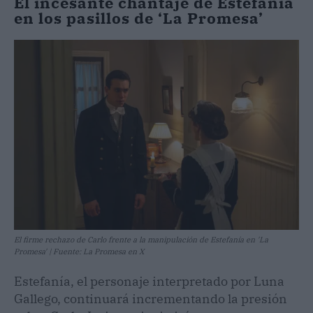
El incesante chantaje de Estefanía
en los pasillos de ‘La Promesa’
El firme rechazo de Carlo frente a la manipulación de Estefanía en 'La
Promesa' | Fuente: La Promesa en X
Estefanía, el personaje interpretado por Luna
Gallego, continuará incrementando la presión