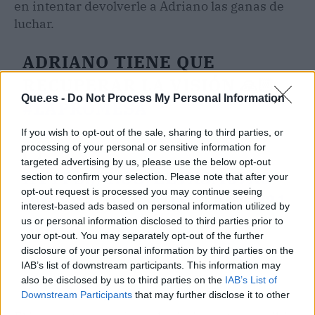
en intentar devolverle a Adriano las ganas de
luchar.
ADRIANO TIENE QUE
RECUPERAR LA VISIÓN 🙏🏻
Que.es -
Do Not Process My Personal Information
#LAPROMESA
If you wish to opt-out of the sale, sharing to third parties, or
processing of your personal or sensitive information for
⭕
targeted advertising by us, please use the below opt-out
HTTPS://T.CO/EE7X3M57X5
section to confirm your selection. Please note that after your
opt-out request is processed you may continue seeing
PIC.TWITTER.COM/TARKH21
interest-based ads based on personal information utilized by
AJN
us or personal information disclosed to third parties prior to
your opt-out. You may separately opt-out of the further
disclosure of your personal information by third parties on the
— La Promesa (@lapromesa_tve)
May 8,
IAB’s list of downstream participants. This information may
2026
also be disclosed by us to third parties on the
IAB’s List of
Downstream Participants
that may further disclose it to other
third parties.