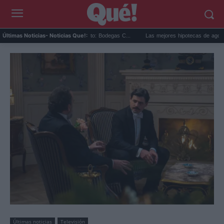
Cariñena del 12 agosto: Bodegas C...
Las mejores hipotecas de agosto: el TAE más c
Últimas Noticias
- Noticias Que!:
Últimas noticias
Televisión