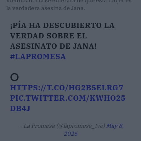
identidad. Pía se enterará de que esta mujer es
la verdadera asesina de Jana.
¡PÍA HA DESCUBIERTO LA
VERDAD SOBRE EL
ASESINATO DE JANA!
#LAPROMESA
⭕
HTTPS://T.CO/HG2B5ELRG7
PIC.TWITTER.COM/KWHO25
DB4J
— La Promesa (@lapromesa_tve)
May 8,
2026