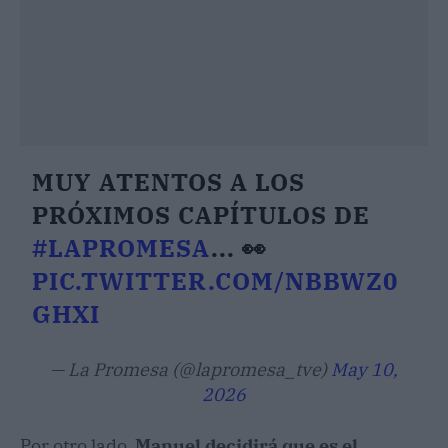
MUY ATENTOS A LOS
PRÓXIMOS CAPÍTULOS DE
#LAPROMESA
... 👀
PIC.TWITTER.COM/NBBWZ0
GHXI
— La Promesa (@lapromesa_tve)
May 10,
2026
Por otro lado,
Manuel decidirá que es el