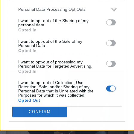
El joven atravesará un abatimiento tras recibir
un diagnóstico médico devastador sobre la
Personal Data Processing Opt Outs
pérdida de su vista. La desesperanza
I want to opt-out of the Sharing of my
amenazará con hundirlo, pero Martina no
personal data.
estará dispuesta a permitirlo en este nuevo
Opted In
episodio de ‘La Promesa’.
I want to opt-out of the Sale of my
Personal Data.
Opted In
La desconfianza familiar y la
mediación en ‘La Promesa’
I want to opt-out of processing my
Personal Data for Targeted Advertising.
Opted In
I want to opt-out of Collection, Use,
Retention, Sale, and/or Sharing of my
Personal Data that Is Unrelated with the
Purposes for which it was collected.
Opted Out
CONFIRM