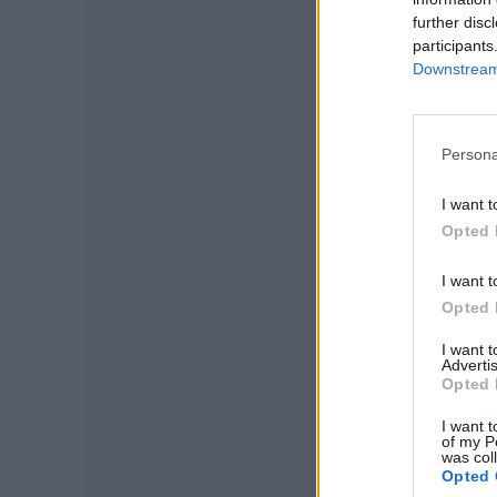
further disc
participants
Downstream 
Persona
I want t
Opted 
I want t
Opted 
P
I want 
Advertis
Opted 
I want t
of my P
was col
Opted 