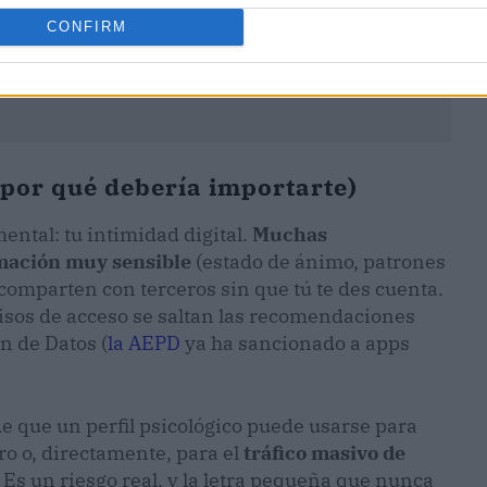
CONFIRM
 por qué debería importarte)
ntal: tu intimidad digital.
Muchas
rmación muy sensible
(estado de ánimo, patrones
a comparten con terceros sin que tú te des cuenta.
misos de acceso se saltan las recomendaciones
n de Datos (
la AEPD
ya ha sancionado a apps
 que un perfil psicológico puede usarse para
o o, directamente, para el
tráfico masivo de
. Es un riesgo real, y la letra pequeña que nunca