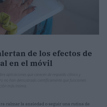
lertan de los efectos de
al en el móvil
bre aplicaciones que carecen de respaldo clínico y
o no han demostrado científicamente que funcionen.
ación más íntima.
ra calmar la ansiedad o seguir una rutina de