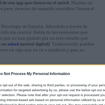
d de esa app que tienes en el móvil
. Muchas no
s peor, carecen de respaldo científico. Vamos al
 Psicología de España, difundido a través de
recido sin control. Habla de herramientas que
ro que no han pasado por un solo estudio que
a en
salud
mental digital)
. Traduciendo: puedes
nero en algo que no va a ayudarte y que, en
.
 que se presentan como sustituto de una terapia
s, los consejos genéricos o las técnicas de
o Not Process My Personal Information
zar pensamientos negativos. La mayoría de las
os criterios que se exigen a un tratamiento
to opt-out of the sale, sharing to third parties, or processing of your per
formation for targeted advertising by us, please use the below opt-out s
cado, es un lastre.
r selection. Please note that after your opt-out request is processed y
eing interest-based ads based on personal information utilized by us or
disclosed to third parties prior to your opt-out. You may separately opt-