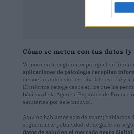
Cómo se meten con tus datos (y
Vamos con la segunda capa, igual de fundame
aplicaciones de psicología recopilan info
de sueño, autolesiones, nivel de estrés) y l
El informe recoge casos en los que los per
básicas de la Agencia Española de Protecció
sanitarias por este motivo).
Aquí no hablamos solo de spam; hablamos de
segmentarte publicidad, denegarte un segur
datos de salud en el mercado negro digital