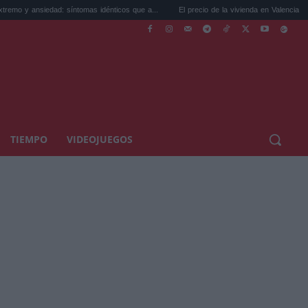
dad: síntomas idénticos que a...
El precio de la vivienda en Valencia sube a 3.485 ...
TIEMPO
VIDEOJUEGOS