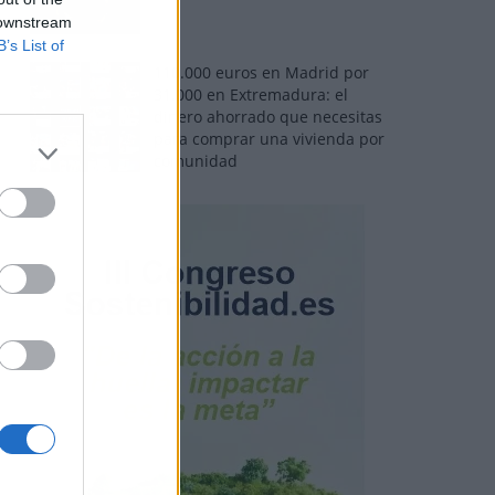
 downstream
B’s List of
110.000 euros en Madrid por
31.000 en Extremadura: el
dinero ahorrado que necesitas
para comprar una vivienda por
comunidad