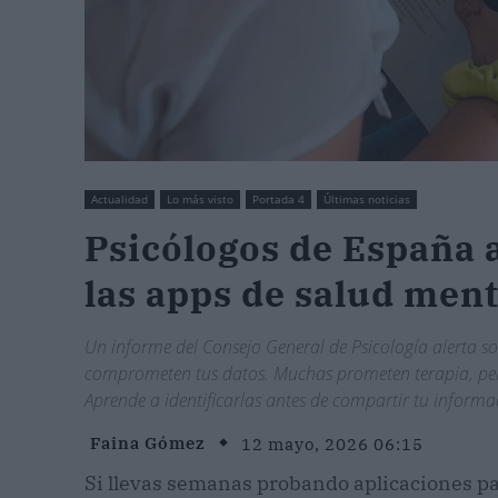
Actualidad
Lo más visto
Portada 4
Últimas noticias
Psicólogos de España a
las apps de salud ment
Un informe del Consejo General de Psicología alerta so
comprometen tus datos. Muchas prometen terapia, per
Aprende a identificarlas antes de compartir tu inform
Faina Gómez
12 mayo, 2026 06:15
Si llevas semanas probando aplicaciones pa