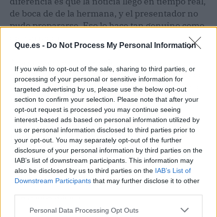
diferencia es que la noticia llegó en tiempo real,
de boca de de la hermana, y el presentador no
pudo prepararse. Eso lo hace tan genuino como
desgarrador.
Que.es -
Do Not Process My Personal Information
A Broncano le gusta decir que su programa no
If you wish to opt-out of the sale, sharing to third parties, or
salva vidas. Esta noche, al menos, sí ha salvado
processing of your personal or sensitive information for
un recuerdo. El silencio de 'La Revuelta' será lo
targeted advertising by us, please use the below opt-out
más sonoro que nos llevamos de esta
section to confirm your selection. Please note that after your
temporada.
opt-out request is processed you may continue seeing
interest-based ads based on personal information utilized by
us or personal information disclosed to third parties prior to
El chisme en 3 claves (TL;DR)
your opt-out. You may separately opt-out of the further
disclosure of your personal information by third parties on the
👀
¿Quiénes son los protagonistas?
David Broncano,
IAB’s list of downstream participants. This information may
presentador de ‘La Revuelta’, y Carolina Sobe, hermana de la
also be disclosed by us to third parties on the
IAB’s List of
fallecida Dnoé Lamiss, excompañera del programa.
Downstream Participants
that may further disclose it to other
third parties.
🔥
¿Cuál es el drama?
Broncano recibe en directo la noticia del
fallecimiento de su amiga mientras entrevistaba a su hermana
Personal Data Processing Opt Outs