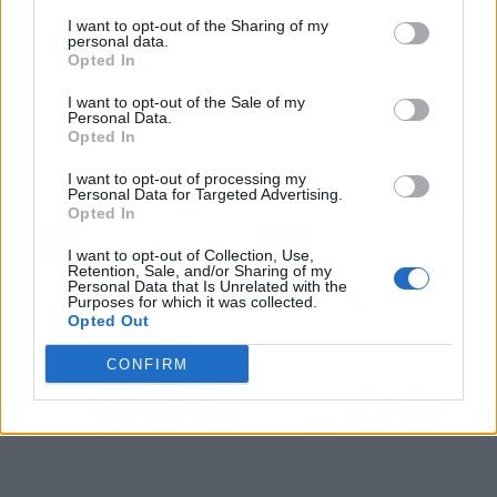
y el plató se convierte en un velatorio íntimo sin precedentes en
I want to opt-out of the Sharing of my
el late night español.
personal data.
Opted In
📲
¿Por qué todo internet habla de esto?
Porque la reacción
genuina y sin filtros de un presentador conocido por su
I want to opt-out of the Sale of my
sarcasmo ha mostrado la cara más vulnerable de la televisión. Y
Personal Data.
Opted In
eso, en 2026, no tiene precio.
I want to opt-out of processing my
Personal Data for Targeted Advertising.
Artículo anterior
Artículo siguiente
Opted In
Google Omni: la nueva
La manipulación de
I want to opt-out of Collection, Use,
IA de vídeo que sustituye
Israel en Eurovisión
Retention, Sale, and/or Sharing of my
a Veo y llega en 2026
2026: el New York Times
Personal Data that Is Unrelated with the
Purposes for which it was collected.
revela presión y voto
Opted Out
masivo
CONFIRM