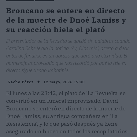
Broncano se entera en directo
de la muerte de Dnoé Lamiss y
su reacción hiela el plató
El presentador de La Revuelta se quedó sin palabras cuando
Carolina Sobe le dio la noticia. ‘Ay, Dios mío’, acertó a decir
antes de fundirse en un abrazo que duró una eternidad. El
homenaje improvisado que nos recordó por qué la tele en
directo sigue siendo imbatible.
12 mayo, 2026 19:00
Nacho Pérez
El lunes a las 23:42, el plató de 'La Revuelta' se
convirtió en un funeral improvisado. David
Broncano se enteró en directo de la muerte de
Dnoé Lamiss, su antigua compañera en 'La
Resistencia', y lo que pasó después ya tiene
asegurado un hueco en todos los recopilatorios