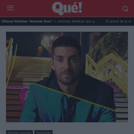
Calor extremo y ansiedad: síntomas idénticos que a...
El precio de la vivienda en 
Últimas Noticias
- Noticias Que!:
Últimas noticias
Televisión