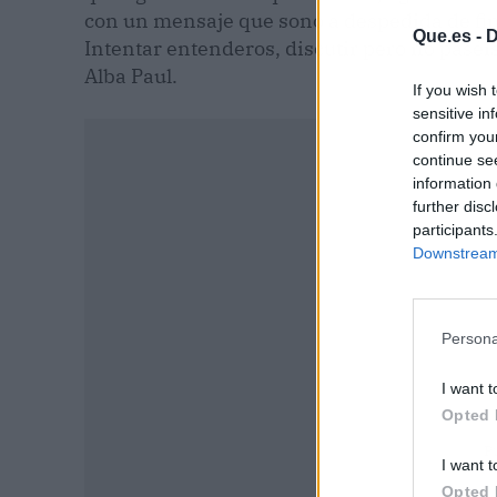
con un mensaje que sonó a despedida de fina
Que.es -
D
Intentar entenderos, discutir pero no paséis
Alba Paul.
If you wish 
sensitive in
confirm you
continue se
information 
further disc
participants
Downstream 
Persona
I want t
Opted 
P
I want t
Opted 