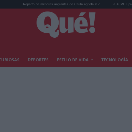
Reparto de menores migrantes de Ceuta agrieta la c...
La AEMET prepara una predicci
CURIOSAS
DEPORTES
ESTILO DE VIDA
TECNOLOGÍA