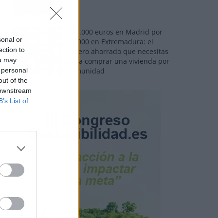
110.000 euros en Madrid por
sonal or
31.000 en Extremadura: el
ection to
dinero ahorrado que necesitas
ou may
para comprar una vivienda por
 personal
comunidad
out of the
 downstream
B’s List of