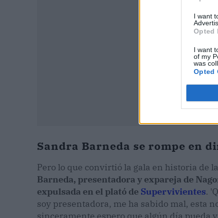
I want 
Advertis
Opted 
I want t
of my P
was col
Opted 
Sandra Barneda se rompe en di
Pero lo que convirtió la gala en historia de l
Barneda, presentadora y expareja de Nagore
expulsada en el plató de
Supervivientes
. 
soy presentadora, me ha sabido mal, esta no
sinceramente espero que algún día pueda ve