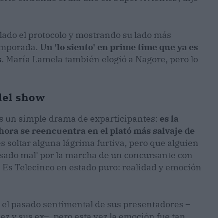
lado el protocolo y mostrando su lado más
emporada.
Un 'lo siento' en prime time que ya es
s
. María Lamela también elogió a Nagore, pero lo
del show
s un simple drama de exparticipantes:
es la
ahora se reencuentra en el plató más salvaje de
s soltar alguna lágrima furtiva, pero que alguien
sado mal' por la marcha de un concursante con
. Es Telecinco en estado puro: realidad y emoción
on el pasado sentimental de sus presentadores –
ez y sus ex–, pero esta vez la emoción fue tan