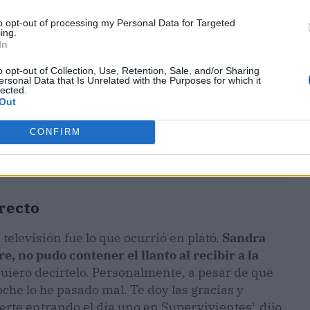
to opt-out of processing my Personal Data for Targeted
ing.
In
o opt-out of Collection, Use, Retention, Sale, and/or Sharing
ersonal Data that Is Unrelated with the Purposes for which it
lected.
Out
CONFIRM
recto
a televisión fue lo que ocurrió en plató.
Sandra
, no pudo contener el llanto al recibir a la
'Quiero decírtelo. Personalmente, a pesar de que
che lo he pasado mal. Te doy las gracias y
rte entrando el día uno en Supervivientes', dijo