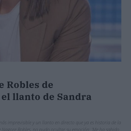
e Robles de
el llanto de Sandra
ás imprevisible y un llanto en directo que ya es historia de la
de Nagore Robles, no pudo ocultar su emoción: 'Me ha sabido