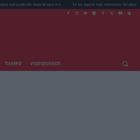
ón especial para el e...
En los lugares más misteriosos del planeta: Stoneh...
TIEMPO
VIDEOJUEGOS