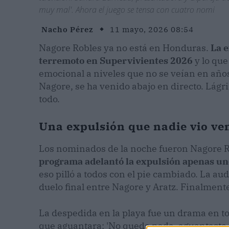
muy mal'. Ahora el juego se tensa con cuatro nomi
Nacho Pérez
11 mayo, 2026 08:54
Nagore Robles ya no está en Honduras.
La e
terremoto en Supervivientes 2026
y lo que
emocional a niveles que no se veían en año
Nagore, se ha venido abajo en directo. Lágri
todo.
Una expulsión que nadie vio ve
Los nominados de la noche fueron Nagore Ro
programa adelantó la expulsión apenas uno
eso pilló a todos con el pie cambiado. La au
duelo final entre Nagore y Aratz. Finalment
La despedida en la playa fue un drama en tod
que aguantara: 'No queda nada, aguantaste s