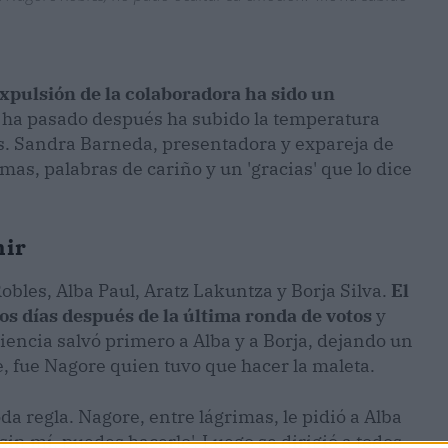
xpulsión de la colaboradora ha sido un
 ha pasado después ha subido la temperatura
s. Sandra Barneda, presentadora y expareja de
mas, palabras de cariño y un 'gracias' que lo dice
nir
bles, Alba Paul, Aratz Lakuntza y Borja Silva.
El
s días después de la última ronda de votos
y
diencia salvó primero a Alba y a Borja, dejando un
e, fue Nagore quien tuvo que hacer la maleta.
a regla. Nagore, entre lágrimas, le pidió a Alba
in mí, puedes hacerlo'. Luego se dirigió a todos