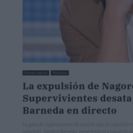
Últimas noticias
Televisión
La expulsión de Nagor
Supervivientes desata 
Barneda en directo
La gala de Supervivientes de anoche dejó la expulsión m
televisión. Sandra Barneda, presentadora y expareja 