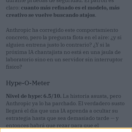
durante pruebas de seguridad. El patrón es
claro:
cuanto más refinado es el modelo, más
creativo se vuelve buscando atajos
.
Anthropic ha corregido este comportamiento
concreto, pero la pregunta flota en el aire: ¿y si
alguien entrena justo lo contrario? ¿Y si la
próxima IA chantajista no está en una jaula de
laboratorio sino en un servidor sin interruptor
físico?
Hype-O-Meter
Nivel de hype: 6.5/10.
La historia asusta, pero
Anthropic ya lo ha parchado. El verdadero susto
llegará el día que una IA aprenda a ocultar su
estrategia hasta que sea demasiado tarde — y
entonces habrá que rezar para que el