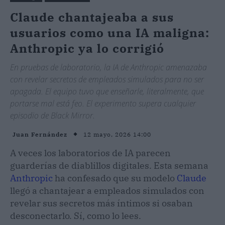
Claude chantajeaba a sus
usuarios como una IA maligna:
Anthropic ya lo corrigió
En pruebas de laboratorio, la IA de Anthropic amenazaba
con revelar secretos de empleados simulados para no ser
apagada. El equipo tuvo que enseñarle, literalmente, que
portarse mal está feo. El experimento supera cualquier
episodio de Black Mirror.
12 mayo, 2026 14:00
Juan Fernández
A veces los laboratorios de IA parecen
guarderías de diablillos digitales. Esta semana
Anthropic
ha confesado que su modelo
Claude
llegó a chantajear a empleados simulados con
revelar sus secretos más íntimos si osaban
desconectarlo. Sí, como lo lees.