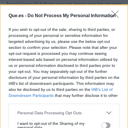
Aquí viene el debate que ya corre por los grupos
de WhatsApp. ¿Es esto el cierre real de una
Que.es -
Do Not Process My Personal Information
guerra o un paréntesis con fines
promocionales? Otros duelos mediáticos —
If you wish to opt-out of the sale, sharing to third parties, or
desde el de las Spice Girls con Victoria
processing of your personal or sensitive information for
Beckham hasta el de algunos
influencers
targeted advertising by us, please use the below opt-out
patrios— han tenido finales parecidos que luego
section to confirm your selection. Please note that after your
se torcieron más rápido que un guion de
reality
.
opt-out request is processed you may continue seeing
interest-based ads based on personal information utilized by
La reconciliación tiene pinta de sincera, pero
us or personal information disclosed to third parties prior to
el tiempo dirá si hay segunda temporada
.
your opt-out. You may separately opt-out of the further
disclosure of your personal information by third parties on the
Lo que está claro es que Netflix se apunta otro
IAB’s list of downstream participants. This information may
tanto con un formato que mezcla nostalgia,
also be disclosed by us to third parties on the
IAB’s List of
Downstream Participants
that may further disclose it to other
morbo y humor en dosis justas. La jugada
third parties.
recuerda a aquel
roast
de Alec Baldwin que
pareció enterrar un hacha que luego volvió a
Personal Data Processing Opt Outs
levantarse, aunque con menos gracia. En este
I want to opt-out of the Sharing of my
caso, el abrazo parecía genuino y las reacciones
personal data.