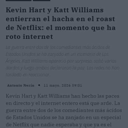
Kevin Hart y Katt Williams
entierran el hacha en el roast
de Netflix: el momento que ha
roto internet
La guerra entre dos de los comediantes más ácidos de
Estados Unidos se ha zanjado en un escenario de Los
Ángeles. Katt Williams apareció por sorpresa, soltó varios
dardos y luego ambos declararon la paz. Las redes no han
tardado en reaccionar.
11 mayo, 2026 09:01
Antonio Nerín
Kevin Hart y Katt Williams han hecho las paces
en directo y el internet entero está que arde. La
guerra entre dos de los comediantes más ácidos
de Estados Unidos se ha zanjado en un especial
de Netflix que nadie esperaba y que ya es el