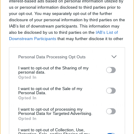
interest-based ads based on personal information utilized by
aunque no resuelven el fondo: la falta de parque
us or personal information disclosed to third parties prior to
público.
your opt-out. You may separately opt-out of the further
disclosure of your personal information by third parties on the
IAB’s list of downstream participants. This information may
Para que se entienda, con esta convocatoria se
also be disclosed by us to third parties on the
IAB’s List of
ponen en juego alrededor de 200 viviendas,
Downstream Participants
that may further disclose it to other
una cifra que desde la Federación de
third parties.
Asociaciones Vecinales ya califican de
Personal Data Processing Opt Outs
insuficiente. Pero es una vía más, y bien
utilizada puede dar un respiro a cientos de
I want to opt-out of the Sharing of my
hogares. Mientras la ley de vivienda estatal
personal data.
Opted In
sigue sin desplegar todos sus efectos, toca
aprovechar cada oportunidad local.
I want to opt-out of the Sale of my
Personal Data.
Opted In
En resumen (para tu bolsillo y tu salud
I want to opt-out of processing my
mental)
Personal Data for Targeted Advertising.
Opted In
💸
¿Qué ha cambiado?
El Ayuntamiento abre el plazo del sorteo
I want to opt-out of Collection, Use,
de vivienda asequible para rentas medias.