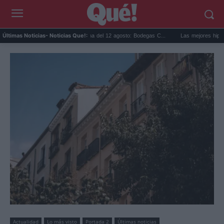
Eclipse solar en Cariñena del 12 agosto: Bodegas C...
Las mejores hipotecas de
Últimas Noticias
- Noticias Que!:
Actualidad
Lo más visto
Portada 2
Últimas noticias