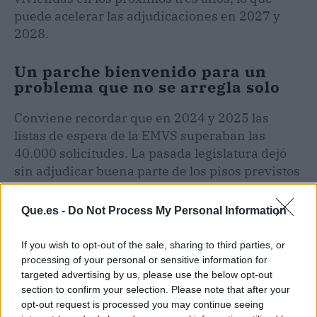
puede acelerar las adjudicaciones en 2027 y
2028.
Un parche bienvenido para un
problema que no se arregla solo
Conviene recordar que en 2024 y 2025 las
listas de espera de la EMVS superaban las
40.000 solicitudes. La pasada legislatura dejó
sin adjudicar buena parte de los pisos previstos
para familias de renta baja, y ahora el
Ayuntamiento intenta compensar con un cupo
Que.es -
Do Not Process My Personal Information
específico para
gente
con sueldos que no dan
para comprar un piso, pero que tampoco entran
If you wish to opt-out of the sale, sharing to third parties, or
en las ayudas asistenciales clásicas. La tasa de
processing of your personal or sensitive information for
esfuerzo (el porcentaje del sueldo que se va al
targeted advertising by us, please use the below opt-out
section to confirm your selection. Please note that after your
alquiler) en Madrid supera el 42 % para los
opt-out request is processed you may continue seeing
menores de 35, y medidas como esta alivian,