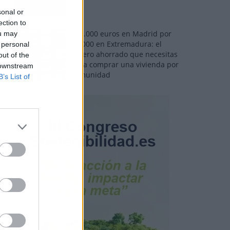
sonal or
ection to
110.000 euros en Madrid por
ou may
31.000 en Extremadura: el
 personal
dinero ahorrado que necesitas
out of the
para comprar una vivienda por
 downstream
comunidad
B’s List of