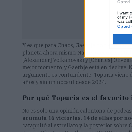
Opted 
I want t
of my P
was col
Opted 
Y es que para Chaos, Gaethje no tiene nada 
planeta ahora mismo. Nadie puede discutirl
[Alexander] Volkanovski y [Charles] Oliveira
mejor momento, y Gaethje está en declive. N
argumento es contundente: Topuria viene d
años y sin un nocaut desde 2024.
Por qué Topuria es el favorito
No es solo una opinión calentona de podcas
acumula 16 victorias, 14 de ellas por n
catapultó al estrellato y la posterior sobr