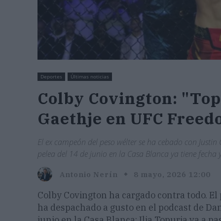
Deportes
Últimas noticias
Colby Covington: "Top
Gaethje en UFC Freed
El ex campeón del peso wélter se ha cebado con Justin 
pelea del 14 de junio en la Casa Blanca ya tiene fecha
Antonio Nerín
8 mayo, 2026 12:00
Colby Covington ha cargado contra todo. El
ha despachado a gusto en el podcast de Dani
junio en la Casa Blanca: Ilia Topuria va a p