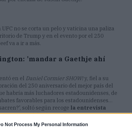
UFC no se corta un pelo y vaticina una paliza
rritorio de Trump y en el evento por el 250
ef va a ir a más.
ngton: 'mandar a Gaethje ahí
sentó en el
Daniel Cormier SHOW!
y, fiel a su
lebración del 250 aniversario del mejor país del
ue habría más luchadores estadounidenses, de
ombates favorables para los estadounidenses…
sacren?', soltó según recoge
la entrevista
tipo no se mordió la lengua.
o Not Process My Personal Information