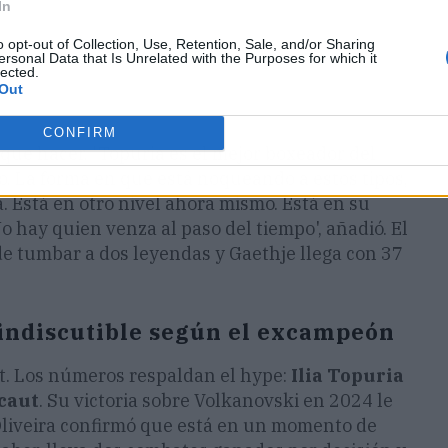
In
o opt-out of Collection, Use, Retention, Sale, and/or Sharing
ersonal Data that Is Unrelated with the Purposes for which it
lected.
Out
CONFIRM
que hacer. 'Topuria es el mejor boxeador del
o. La forma en que está noqueando a estos tipos,
. Está en otro nivel ahora mismo. Está en su
o hay quien venza al paso del tiempo', añadió. El
e tumbar a dos leyendas y Gaethje llega con 37
 indiscutible según el excampeón
t. Los números respaldan el hype:
Ilia Topuria
ocaut
. Su victoria sobre Volkanovski en 2024 le
e Oliveira confirmó que está en un momento de