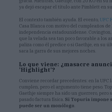
gracia. Mientras, Gaethje, con 20 KO en su 
ya dejó escapar el título ante Pimblett en s
El contexto también ayuda. El evento,
UFC 
Casa Blanca con motivo del cumpleaños de 
independencia estadounidense. Covington, m
que la velada sea tan poco favorable a los a
paliza como él predice o si Gaethje, en su 
saca la garra de sus mejores noches.
Lo que viene: ¿masacre anunci
'Highlight'?
Conviene recordar precedentes: en la UFC l
cumplen, pero el argumento tiene peso. Top
Gaethje siempre ha sido un guerrero, pero s
pasado factura física.
Si Topuria impone s
puede ser un monólogo
.