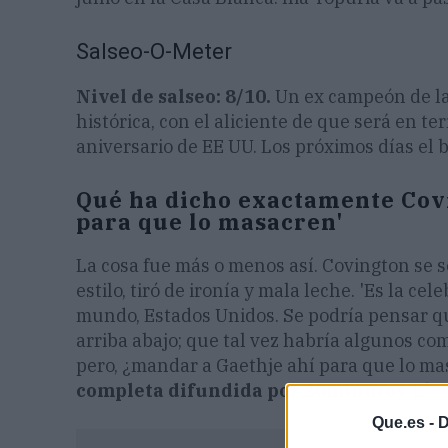
Salseo-O-Meter
Nivel de salseo: 8/10.
Un ex campeón de la 
histórica, con el aliciente de que será en te
aniversario de EE UU. Los próximos días el be
Qué ha dicho exactamente Covi
para que lo masacren'
La cosa fue más o menos así. Covington se 
estilo, tiró de ironía y mala leche. 'Es la ce
mundo, Estados Unidos. Se podría pensar q
arriba abajo; que tal vez habría algunos c
pero, ¿mandar a Gaethje ahí para que lo ma
completa difundida por 20minutos
. El 
Que.es -
D