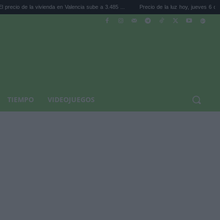
ivienda en Valencia sube a 3.485 ...
Precio de la luz hoy, jueves 6 de agosto: la hora .
TIEMPO
VIDEOJUEGOS