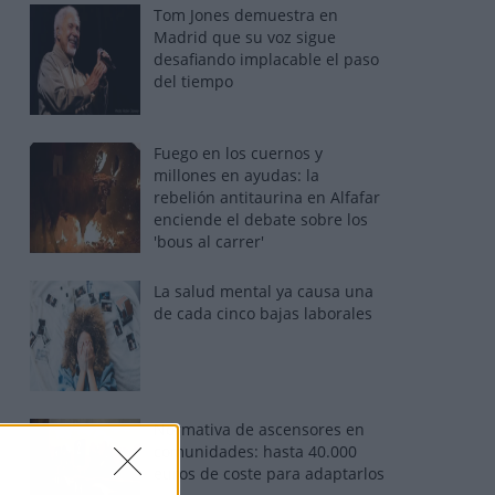
Tom Jones demuestra en
Madrid que su voz sigue
desafiando implacable el paso
del tiempo
Fuego en los cuernos y
millones en ayudas: la
rebelión antitaurina en Alfafar
enciende el debate sobre los
'bous al carrer'
La salud mental ya causa una
de cada cinco bajas laborales
Normativa de ascensores en
comunidades: hasta 40.000
euros de coste para adaptarlos