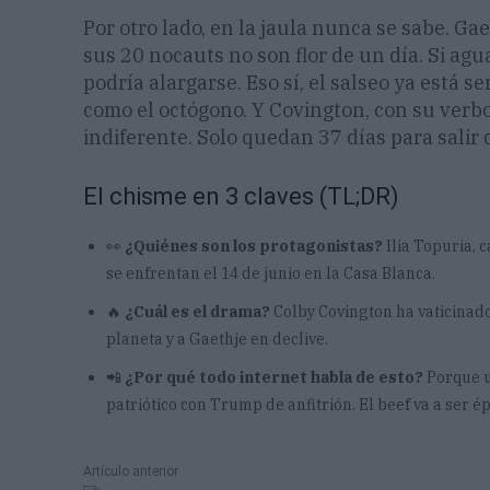
Por otro lado, en la jaula nunca se sabe. G
sus 20 nocauts no son flor de un día. Si ag
podría alargarse. Eso sí, el salseo ya está se
como el octógono. Y Covington, con su verbo
indiferente. Solo quedan 37 días para salir 
El chisme en 3 claves (TL;DR)
👀
¿Quiénes son los protagonistas?
Ilia Topuria, 
se enfrentan el 14 de junio en la Casa Blanca.
🔥
¿Cuál es el drama?
Colby Covington ha vaticinad
planeta y a Gaethje en declive.
📲
¿Por qué todo internet habla de esto?
Porque u
patriótico con Trump de anfitrión. El beef va a ser ép
Artículo anterior