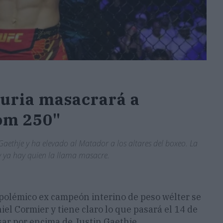
uria masacrará a
om 250"
Gaethje y ha elevado al Matador a los altares del boxeo. La
 y ya hay quien la llama masacre.
 polémico ex campeón interino de peso wélter se
el Cormier y tiene claro lo que pasará el 14 de
asar por encima de Justin Gaethje.