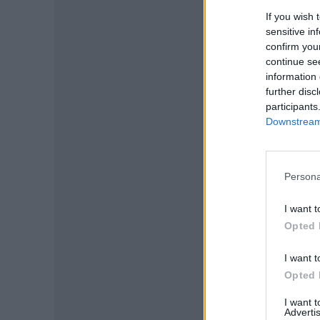
If you wish 
sensitive in
confirm you
continue se
information 
further disc
participants
Downstream 
Persona
P
I want t
Opted 
I want t
Opted 
I want 
Advertis