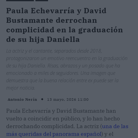
Paula Echevarría y David
Bustamante derrochan
complicidad en la graduación
de su hija Daniella
La actriz y el cantante, separados desde 2018,
protagonizaron un emotivo reencuentro en la graduación
de su hija Daniella. Risas, abrazos y un posado que ha
emocionado a miles de seguidores. Una imagen que
demuestra que la buena relación entre ex puede ser la
mejor noticia.
13 mayo, 2026 11:00
Antonio Nerín
Paula Echevarría y David Bustamante han
vuelto a coincidir en público, y lo han hecho
derrochando complicidad. La actriz (
una de las
más queridas del panorama español
) y el