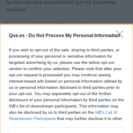
hecho con una naturalidad que ya quisieran
muchos.
En un mundo del cotilleo muchas veces
dominado por los beefs, los desplantes y los
Que.es -
Do Not Process My Personal Information
indirectazos en redes, la imagen de Paula y
Bustamante es un soplo de aire fresco.
No hay
If you wish to opt-out of the sale, sharing to third parties, or
tiras y aflojas, solo cariño auténtico hacia una
processing of your personal or sensitive information for
misma persona: su hija
. Y eso, señores, es lo
targeted advertising by us, please use the below opt-out
que convierte esta noticia en algo más que un
section to confirm your selection. Please note that after your
opt-out request is processed you may continue seeing
simple posado. Es un recordatorio de que las
interest-based ads based on personal information utilized by
familias reconstituidas pueden ser tan sólidas
us or personal information disclosed to third parties prior to
como las tradicionales, y que los hijos merecen
your opt-out. You may separately opt-out of the further
padres que sepan dejar las diferencias a un
disclosure of your personal information by third parties on the
lado.
IAB’s list of downstream participants. This information may
also be disclosed by us to third parties on the
IAB’s List of
Downstream Participants
that may further disclose it to other
Dejémoslo en un «así sí».
third parties.