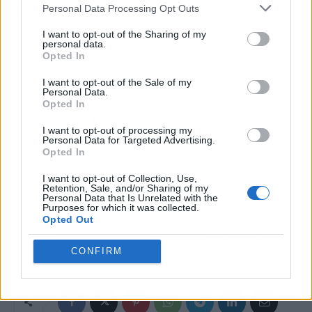
El chisme en 3 claves (TL;DR)
Personal Data Processing Opt Outs
I want to opt-out of the Sharing of my
👀
¿Quiénes son los protagonistas?
Paula Echevarría y David
personal data.
Opted In
Bustamante, expareja y padres de Daniella.
🔥
¿Cuál es el drama?
No hay drama: se reencontraron con
I want to opt-out of the Sale of my
Personal Data.
complicidad y ternura en la graduación.
Opted In
📲
¿Por qué todo internet habla de esto?
Porque demuestra
I want to opt-out of processing my
que dos ex pueden ser cómplices sin rencores.
Personal Data for Targeted Advertising.
Opted In
Artículo anterior
Artículo siguiente
I want to opt-out of Collection, Use,
Retention, Sale, and/or Sharing of my
"Es algo que me costó
Zara, Mango, Massimo
Personal Data that Is Unrelated with the
Purposes for which it was collected.
mucho": Alejandra Rubio
Dutti, Cortefiel, El Corte
Opted Out
reaparece tras dejar la
Inglés: Calendario oficial
televisión y cuenta cómo
de las rebajas de verano
CONFIRM
es su nueva realidad
2026