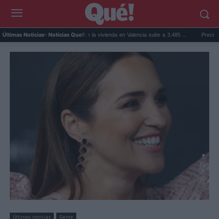
cos que a...
El precio de la vivienda en Valencia sube a 3.485 ...
Precio de la lu
Últimas Noticias
- Noticias Que!:
Últimas noticias
Gente