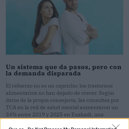
Un sistema que da pasos, pero con
la demanda disparada
El refuerzo no es un capricho: los trastornos
alimentarios no han dejado de crecer. Según
datos de la propia consejería, las consultas por
TCA en la red de salud mental aumentaron un
34% entre 2019 y 2025 en Euskadi, una
tendencia similar a la del resto del Estado. La
pandemia lo empeoró, y ahora los equipos