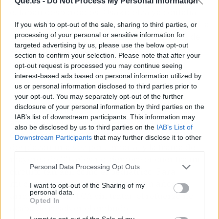
Que.es -
Do Not Process My Personal Information
estaban desbordados. Osakidetza ya contaba
con una docena de unidades específicas, pero la
If you wish to opt-out of the sale, sharing to third parties, or
processing of your personal or sensitive information for
presión asistencial las dejaba con demoras de
targeted advertising by us, please use the below opt-out
entre tres y cinco meses para una primera
section to confirm your selection. Please note that after your
sesión de psicoterapia.
opt-out request is processed you may continue seeing
interest-based ads based on personal information utilized by
Con este plan, el objetivo es que en 2027 la
us or personal information disclosed to third parties prior to
your opt-out. You may separately opt-out of the further
espera baje de los dos meses. Es ambicioso,
disclosure of your personal information by third parties on the
pero necesario. Eso sí, aún quedan flecos: la
IAB’s list of downstream participants. This information may
atención en las comarcas más rurales sigue
also be disclosed by us to third parties on the
IAB’s List of
dependiendo de profesionales que se
Downstream Participants
that may further disclose it to other
desplazan una vez por semana, y la franja de
third parties.
mayores de 30 años no siempre encuentra un
Personal Data Processing Opt Outs
circuito tan ágil como el pediátrico. Para
muchos adultos jóvenes que llevan años
I want to opt-out of the Sharing of my
personal data.
arrastrando un TCA sin tratar, el refuerzo no
Opted In
acaba de resolver el embudo.
I want to opt-out of the Sale of my