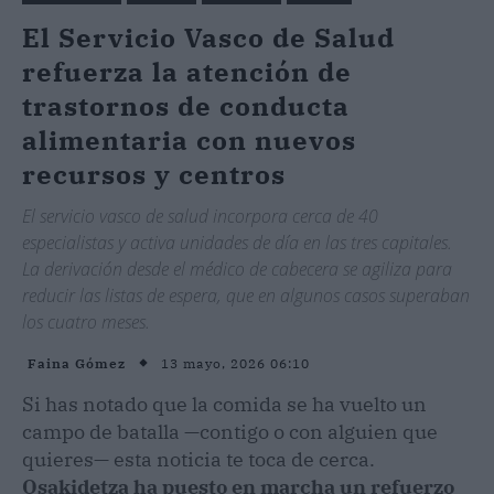
El Servicio Vasco de Salud
refuerza la atención de
trastornos de conducta
alimentaria con nuevos
recursos y centros
El servicio vasco de salud incorpora cerca de 40
especialistas y activa unidades de día en las tres capitales.
La derivación desde el médico de cabecera se agiliza para
reducir las listas de espera, que en algunos casos superaban
los cuatro meses.
13 mayo, 2026 06:10
Faina Gómez
Si has notado que la comida se ha vuelto un
campo de batalla —contigo o con alguien que
quieres— esta noticia te toca de cerca.
Osakidetza ha puesto en marcha un refuerzo