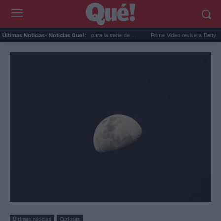
y+ fija la fecha de estreno para la serie de ...
Prime Video revive a Betty la fea el 28
Últimas Noticias
- Noticias Que!:
Últimas noticias
Curiosas