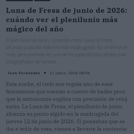
Luna de Fresa de junio de 2026:
cuándo ver el plenilunio más
mágico del año
El plenilunio de junio, conocido como Luna de Fresa,
alcanza su punto máximo esta madrugada. No se teñirá de
rosa, pero promete ser uno de los espectáculos celestes más
fotografiados del verano.
11 junio, 2026 08:06
Juan Fernández
Esta noche, el cielo nos regala uno de esos
fenómenos que suenan a cuento de hadas pero
que la astronomía explica con precisión de reloj
suizo. La Luna de Fresa, el plenilunio de junio,
alcanza su punto álgido en la madrugada del
jueves 12 de junio de 2026. Si pensabas que se
iba a teñir de rosa, vamos a llevarte la contraria: