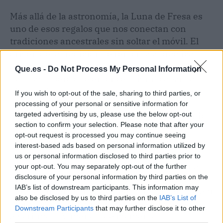
Más allá de la astronomía, la Luna de Fresa es
uno de esos regalos que nos conectan con
tradiciones ancestrales sin soltar el móvil. El
origen de la tradición se remonta a prácticas
agrícolas que ahora rescatamos entre stories y
Que.es -
Do Not Process My Personal Information
hashtags, pero que entonces significaban la
diferencia entre una buena cosecha y pasar
If you wish to opt-out of the sale, sharing to third parties, or
hambre. Es curioso cómo un fenómeno tan
processing of your personal or sensitive information for
antiguo sigue siendo trending topic cada junio.
targeted advertising by us, please use the below opt-out
section to confirm your selection. Please note that after your
opt-out request is processed you may continue seeing
La luna llena de junio marca además el
interest-based ads based on personal information utilized by
pistoletazo de salida oficioso del verano. Es la
us or personal information disclosed to third parties prior to
excusa perfecta para una escapada nocturna,
your opt-out. You may separately opt-out of the further
una sesión de astrofotografía o simplemente
disclosure of your personal information by third parties on the
IAB’s list of downstream participants. This information may
para levantar la vista del feed y recordar que ahí
also be disclosed by us to third parties on the
IAB’s List of
fuera hay un universo que no entiende de
Downstream Participants
that may further disclose it to other
algoritmos. Al menos, de momento.
third parties.