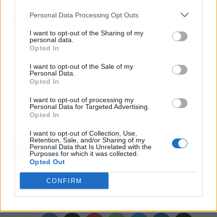
Personal Data Processing Opt Outs
El resumen para vagos (TL;DR)
I want to opt-out of the Sharing of my
personal data.
🎯
¿Qué ha pasado?
La Luna de Fresa alcanza su plenitud en la
Opted In
madrugada del 12 de junio de 2026.
I want to opt-out of the Sale of my
🔥
¿Por qué importa?
No se pone rosa, pero es un espectáculo
Personal Data.
astronómico gratuito y con raíces culturales fascinantes.
Opted In
🤔
¿Nos afecta o es solo un meme?
Es la excusa perfecta para
I want to opt-out of processing my
salir de casa y mirar al cielo; zero drama y buena vibra.
Personal Data for Targeted Advertising.
Opted In
I want to opt-out of Collection, Use,
Artículo anterior
Artículo siguiente
Retention, Sale, and/or Sharing of my
El guardia civil
Mundial 2026: el grupo
Personal Data that Is Unrelated with the
Purposes for which it was collected.
destinado en
de España es un regalo
Opted Out
Transportes con Ábalos,
envenenado (rivales,
citado como investigado
fechas y horarios)
CONFIRM
en el 'caso Koldo'