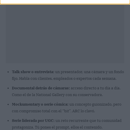
Talk show o entrevista:
un presentador, una cámara y un fondo
fijo. Habla con clientes, empleados o expertos cada semana.
Documental detrás de cámaras:
acceso directo a tu día a día.
Como el de la National Gallery con su conservadora.
Mockumentary o serie cómica:
un concepto guionizado, pero
con compromiso total con el “bit”. ARC lo clavó.
Serie liderada por UGC:
un reto recurrente que tu comunidad
protagoniza. Tú pones el prompt, ellos el contenido.