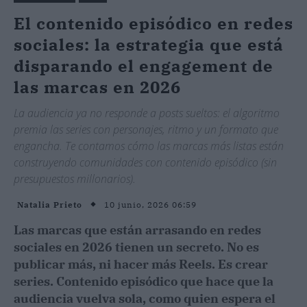
El contenido episódico en redes
sociales: la estrategia que está
disparando el engagement de
las marcas en 2026
La audiencia ya no responde a posts sueltos: el algoritmo
premia las series con personajes, ritmo y un formato que
engancha. Te contamos cómo las marcas más listas están
construyendo comunidades con contenido episódico (sin
presupuestos millonarios).
10 junio, 2026 06:59
Natalia Prieto
Las marcas que están arrasando en redes
sociales en 2026 tienen un secreto. No es
publicar más, ni hacer más Reels. Es crear
series. Contenido episódico que hace que la
audiencia vuelva sola, como quien espera el