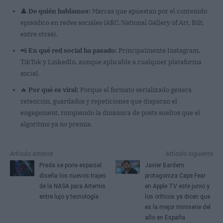
👤
De quién hablamos:
Marcas que apuestan por el contenido
episódico en redes sociales (ARC, National Gallery of Art, Bilt,
entre otras).
📲
En qué red social ha pasado:
Principalmente Instagram,
TikTok y LinkedIn, aunque aplicable a cualquier plataforma
social.
🔥
Por qué es viral:
Porque el formato serializado genera
retención, guardados y repeticiones que disparan el
engagement, rompiendo la dinámica de posts sueltos que el
algoritmo ya no premia.
Artículo anterior
Artículo siguiente
Prada se pone espacial:
Javier Bardem
diseña los nuevos trajes
protagoniza Cape Fear
de la NASA para Artemis
en Apple TV este junio y
entre lujo y tecnología
los críticos ya dicen que
es la mejor miniserie del
año en España