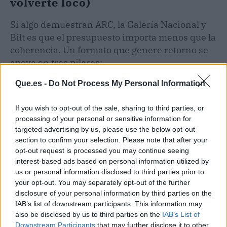
volverte loco)
Si algo demuestran ARC, la Galería Nacional y
Bilt es que el presupuesto importa menos que la
coherencia. Un formato que genere retorno se
apoya en tres pilares:
Que.es -
Do Not Process My Personal Information
Premisa recurrente:
la situación o pregunta que se repite cada
episodio. No es el tema, es el punto de partida. Por ejemplo,
If you wish to opt-out of the sale, sharing to third parties, or
“¿qué pasa cuando pruebas ramen a un extraño en la calle?” (la
processing of your personal or sensitive information for
serie de Immi Ramen).
targeted advertising by us, please use the below opt-out
Personaje o punto de vista fijo:
alguien que ancle la historia.
section to confirm your selection. Please note that after your
opt-out request is processed you may continue seeing
Puede ser un fundador, un empleado carismático o un cliente
interest-based ads based on personal information utilized by
recurrente. Sin eso, es solo un carrusel de temas.
us or personal information disclosed to third parties prior to
Cadencia predecible:
la audiencia debe saber cuándo sale el
your opt-out. You may separately opt-out of the further
siguiente episodio, y tú tienes que cumplirlo. Si fallas, el hábito
disclosure of your personal information by third parties on the
no se forma.
IAB’s list of downstream participants. This information may
also be disclosed by us to third parties on the
IAB’s List of
Downstream Participants
that may further disclose it to other