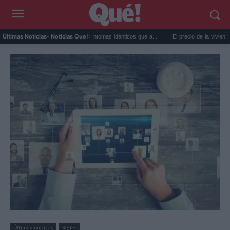
or extremo y ansiedad: síntomas idénticos que a...
El precio de la vivienda en Valenc
Últimas Noticias
- Noticias Que!:
Últimas noticias
Redes