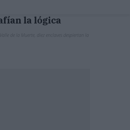
fían la lógica
Valle de la Muerte, diez enclaves despiertan la