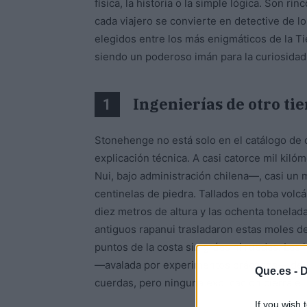
física, la historia o la simple lógica. Son r
cada viajero se convierte en detective de lo
elegidos entre los más enigmáticos de la T
siendo un poderoso imán para la curiosida
Ingenierías de otro ti
1
Stonehenge no está solo en el catálogo de 
explicación técnica. A casi catorce mil kiló
Nui, bajo administración chilena—, casi un m
centinelas de piedra. Tallados en toba volcán
diez metros de altura y las ochenta tonela
antiguos rapanui trasladaron estas moles de
puntos de la costa sin grúas ni ruedas. Las 
—avalada por experimentos prácticos— de 
Que.es -
D
cuerdas, pero ninguna explicación cierra e
If you wish 