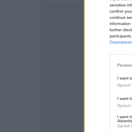
sensitive in
confirm you
continue se
information 
further disc
participants
Downstream 
Persona
I want t
Opted 
I want t
Opted 
I want 
Advertis
Opted 