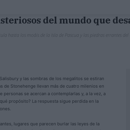
steriosos del mundo que desa
ula hasta los moáis de la Isla de Pascua y las piedras errantes del 
e Salisbury y las sombras de los megalitos se estiran
as de Stonehenge llevan más de cuatro milenios en
e personas se acercan a contemplarlas y, a la vez, a
 qué propósito? La respuesta sigue perdida en la
iones.
antes, lugares que parecen burlar las leyes de la