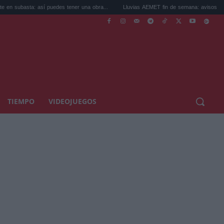
sta: así puedes tener una obra...
Lluvias AEMET fin de semana: avisos por tormenta
TIEMPO
VIDEOJUEGOS