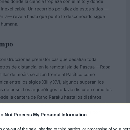
incones donde la ciencia tropieza con el mito y donde
 inexplicable. Un recorrido por diez de estos sitios —
ierra— revela hasta qué punto lo desconocido sigue
d humana.
empo
construcciones prehistóricas que desafían toda
metros de distancia, en la remota isla de Pascua —Rapa
illar de moáis se alzan frente al Pacífico como
ica entre los siglos XIII y XVI, algunos superan los
das de peso. Los arqueólogos todavía discuten cómo los
sde la cantera de Rano Raraku hasta los distintos
hipótesis van desde trineos de madera hasta la teoría
que las estatuas “caminaban” balanceándose con
o Not Process My Personal Information
l debate de manera unánime.
to opt-out of the sale, sharing to third parties, or processing of your per