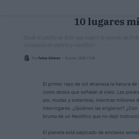
10 lugares mi
Desde el castillo de Bran que inspiró la leyenda de Drác
curiosidad de viajeros y científicos.
-
Por
Faina Gómez
9 junio, 2026 17:30
El primer rayo de sol atraviesa la llanura d
como dedos que señalan al cielo. Las piedr
pie, mudas y soberbias, mientras millones d
interrogarse. ¿Quiénes las erigieron? ¿Con
bruma de un Neolítico que no dejó instrucc
El planeta está salpicado de enclaves semej