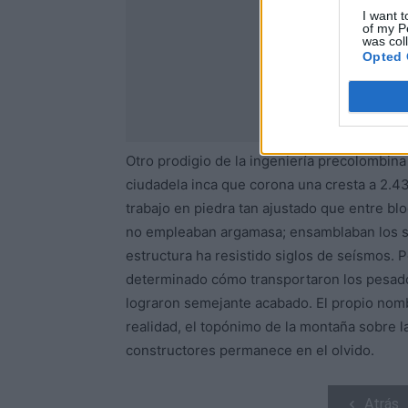
I want t
of my P
was col
Opted 
Otro prodigio de la ingeniería precolombin
ciudadela inca que corona una cresta a 2.4
trabajo en piedra tan ajustado que entre blo
no empleaban argamasa; ensamblaban los sil
estructura ha resistido siglos de seísmos. 
determinado cómo transportaron los pesado
lograron semejante acabado. El propio nom
realidad, el topónimo de la montaña sobre l
constructores permanece en el olvido.
Atrás