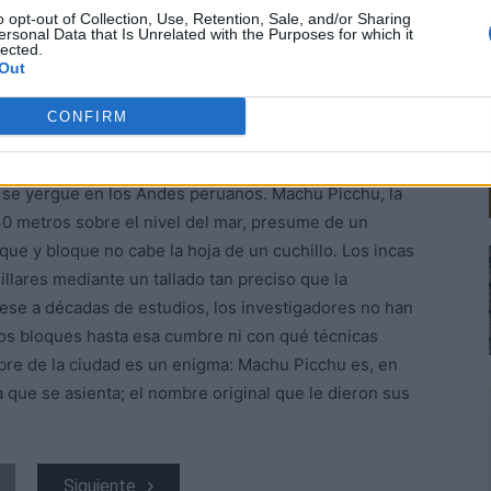
o opt-out of Collection, Use, Retention, Sale, and/or Sharing
ersonal Data that Is Unrelated with the Purposes for which it
lected.
Out
CONFIRM
a se yergue en los Andes peruanos. Machu Picchu, la
30 metros sobre el nivel del mar, presume de un
que y bloque no cabe la hoja de un cuchillo. Los incas
lares mediante un tallado tan preciso que la
Pese a décadas de estudios, los investigadores no han
s bloques hasta esa cumbre ni con qué técnicas
bre de la ciudad es un enigma: Machu Picchu es, en
a que se asienta; el nombre original que le dieron sus
Siguiente