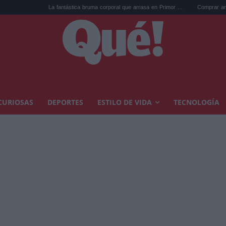
La fantástica bruma corporal que arrasa en Primor ...
Comprar arte en suba
CURIOSAS
DEPORTES
ESTILO DE VIDA
TECNOLOGÍA