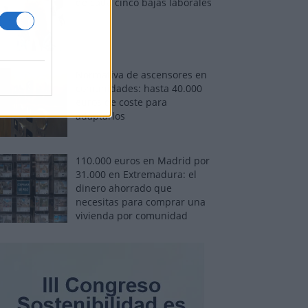
de cada cinco bajas laborales
Normativa de ascensores en
comunidades: hasta 40.000
euros de coste para
adaptarlos
110.000 euros en Madrid por
31.000 en Extremadura: el
dinero ahorrado que
necesitas para comprar una
vivienda por comunidad