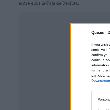
entre ellos la Caja de Recluta.
Que.es -
D
If you wish 
sensitive in
confirm you
continue se
information 
further disc
participants
Downstream 
P
Persona