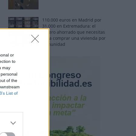
110.000 euros en Madrid por
31.000 en Extremadura: el
dinero ahorrado que necesitas
para comprar una vivienda por
comunidad
sonal or
ection to
ou may
 personal
out of the
 downstream
B’s List of