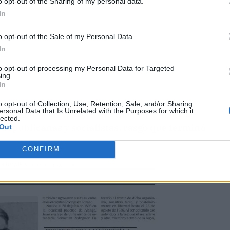
o opt-out of the Sharing of my personal data.
In
o opt-out of the Sale of my Personal Data.
In
to opt-out of processing my Personal Data for Targeted
ing.
In
o opt-out of Collection, Use, Retention, Sale, and/or Sharing
ersonal Data that Is Unrelated with the Purposes for which it
aña cuando estalló la sublevación de julio de
lected.
s republicanas y socialistas, rasgo que terminó
Out
CONFIRM