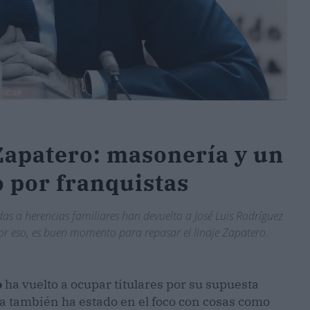
 Zapatero: masonería y un
o por franquistas
das a herencias familiares han devuelto a José Luis Rodríguez
Por eso, es buen momento para repasar el linaje Zapatero.
o
ha vuelto a ocupar titulares por su supuesta
lia también ha estado en el foco con cosas como