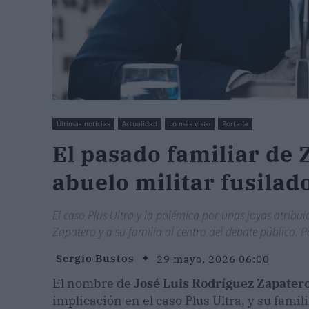
Últimas noticias
Actualidad
Lo más visto
Portada
El pasado familiar de
abuelo militar fusilad
El caso Plus Ultra y la polémica por unas joyas atribui
Zapatero y a su familia al centro del debate público. 
Sergio Bustos
29 mayo, 2026 06:00
El nombre de
José Luis Rodríguez Zapater
implicación en el caso Plus Ultra, y su fami