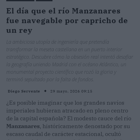
El día que el río Manzanares
fue navegable por capricho de
un rey
La ambiciosa utopía de ingeniería que pretendía
transformar la meseta castellana en un puerto interior
estratégico. Descubre cómo la obsesión real intentó desafiar
la geografía uniendo Madrid con el océano Atlántico, un
monumental proyecto científico que rozó la gloria y
terminó sepultado por la falta de fondos.
29 mayo, 2026 09:15
Diego Servente
¿Es posible imaginar que los grandes navíos
imperiales hubieran atracado en pleno centro
de la capital española? El modesto cauce del río
Manzanares
, históricamente denostado por su
escaso caudal de carácter estacional, ocultó