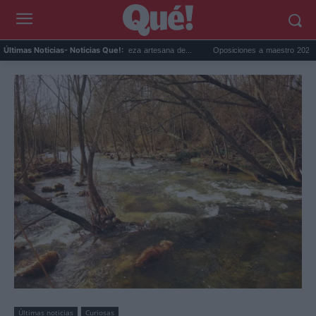
 2026: el festival de cerveza artesana de...
Oposiciones a maestro 2026: cambian la l
Últimas Noticias
- Noticias Que!:
Últimas noticias
Curiosas