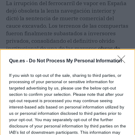
La irrupción del ferrocarril de vapor en España
dejó obsoleta la lenta navegación interior y
dictó la sentencia de muerte comercial del
cauce excavado. Los terrenos de las compuertas
fueron finalmente subastados a inversores
privados, consolidando el definitivo olvido
institucional de una de las mayores
obras de
arqueología industrial
madrileña.
Que.es -
Do Not Process My Personal Information
If you wish to opt-out of the sale, sharing to third parties, or
processing of your personal or sensitive information for
targeted advertising by us, please use the below opt-out
section to confirm your selection. Please note that after your
opt-out request is processed you may continue seeing
interest-based ads based on personal information utilized by
us or personal information disclosed to third parties prior to
your opt-out. You may separately opt-out of the further
disclosure of your personal information by third parties on the
IAB’s list of downstream participants. This information may