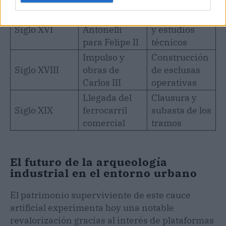
Fluvial
ura
Diseño de
Planificación
Siglo XVI
Antonelli
y estudios
para Felipe II
técnicos
Impulso y
Construcción
Siglo XVIII
obras de
de esclusas
Carlos III
operativas
Llegada del
Clausura y
Siglo XIX
ferrocarril
subasta de los
comercial
tramos
El futuro de la arqueología
industrial en el entorno urbano
El patrimonio superviviente de este cauce
artificial experimenta hoy una notable
revalorización gracias al interés de plataformas