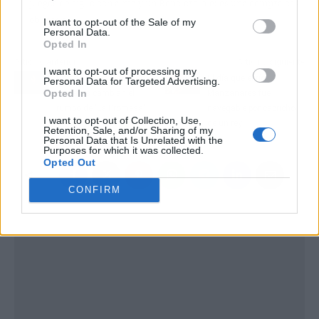
juegos de sigilo con alma y un Bond creíble; es una compra casi
obligada.
I want to opt-out of the Sale of my
Personal Data.
Opted In
Artículo anterior
Artículo siguiente
I want to opt-out of processing my
Un asalto armado y dos
El día que el río
Personal Data for Targeted Advertising.
Opted In
disparos cambian el
Manzanares fue
rumbo de 'La Promesa'
navegable por capricho
I want to opt-out of Collection, Use,
de un rey
Retention, Sale, and/or Sharing of my
Personal Data that Is Unrelated with the
Purposes for which it was collected.
Opted Out
CONFIRM