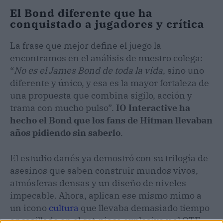
El Bond diferente que ha
conquistado a jugadores y crítica
La frase que mejor define el juego la
encontramos en el análisis de nuestro colega:
“
No es el James Bond de toda la vida
, sino uno
diferente y único, y esa es la mayor fortaleza de
una propuesta que combina sigilo, acción y
trama con mucho pulso”.
IO Interactive ha
hecho el Bond que los fans de Hitman llevaban
años pidiendo sin saberlo
.
El estudio danés ya demostró con su trilogía de
asesinos que saben construir mundos vivos,
atmósferas densas y un diseño de niveles
impecable. Ahora, aplican ese mismo mimo a
un icono
cultura
que llevaba demasiado tiempo
encasillado en el set-piece explosivo y el QTE.