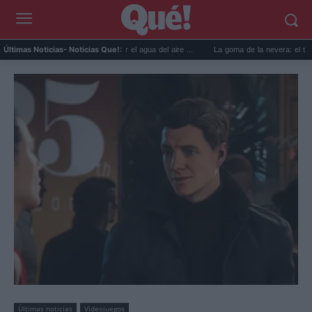
 usos prácticos para reutilizar el agua del aire ...
La goma de la nevera: el truco del 
Últimas Noticias
- Noticias Que!:
Últimas noticias
Videojuegos