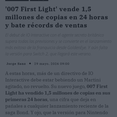
'007 First Light' vende 1,5
millones de copias en 24 horas
y bate récords de ventas
El debut de IO Interactive con el agente secreto británico
supera todas las previsiones y se convierte en el lanzamiento
más exitoso de la franquicia desde GoldenEye. Y aún falta
la versión para Switch 2, que llegará este verano.
29 mayo, 2026 09:00
Jorge Sanz
A estas horas, más de un directivo de IO
Interactive debe estar bebiendo un Martini
agitado, no revuelto. Su nuevo juego,
007 First
Light ha vendido 1,5 millones de copias en sus
primeras 24 horas
, una cifra que deja en
pañales a cualquier lanzamiento reciente de la
saga Bond. Y ojo, que la versión para Nintendo