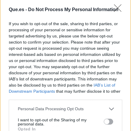
El hype no es inflado; está más que justificado.
Que.es -
Do Not Process My Personal Information
Hype-O-Meter
If you wish to opt-out of the sale, sharing to third parties, or
processing of your personal or sensitive information for
Nivel de hype: 9/10.
1,5 millones de copias en
targeted advertising by us, please use the below opt-out
24 horas no mienten, y la crítica respalda la
section to confirm your selection. Please note that after your
opt-out request is processed you may continue seeing
jugada. Si la versión Switch 2 mantiene el nivel,
interest-based ads based on personal information utilized by
estamos ante el renacer definitivo de 007 en el
us or personal information disclosed to third parties prior to
videojuego. Prepara la cartera para este verano.
your opt-out. You may separately opt-out of the further
disclosure of your personal information by third parties on the
El resumen para vagos (TL;DR)
IAB’s list of downstream participants. This information may
also be disclosed by us to third parties on the
IAB’s List of
Downstream Participants
that may further disclose it to other
🎯
¿Qué ha pasado?
007 First Light, lo nuevo de IO Interactive,
third parties.
ha vendido 1,5 millones de copias en 24 horas.
Personal Data Processing Opt Outs
🔥
¿Por qué importa?
Es el mejor estreno de la franquicia Bond
en una década y aún falta la versión de Switch 2.
I want to opt-out of the Sharing of my
personal data.
🤔
¿Nos afecta o es solo un meme?
Te afecta si te gustan los
Opted In