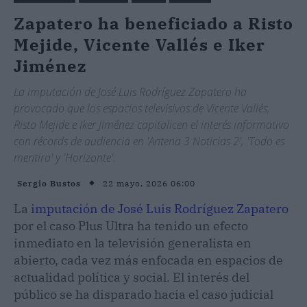
Zapatero ha beneficiado a Risto
Mejide, Vicente Vallés e Iker
Jiménez
La imputación de José Luis Rodríguez Zapatero ha
provocado que los espacios televisivos de Vicente Vallés,
Risto Mejide e Iker Jiménez capitalicen el interés informativo
con récords de audiencia en 'Antena 3 Noticias 2', 'Todo es
mentira' y 'Horizonte'.
22 mayo, 2026 06:00
Sergio Bustos
La
imputación de José Luis Rodríguez Zapatero
por el caso Plus Ultra ha tenido un efecto
inmediato en la televisión generalista en
abierto, cada vez más enfocada en espacios de
actualidad política y social. El interés del
público se ha disparado hacia el caso judicial