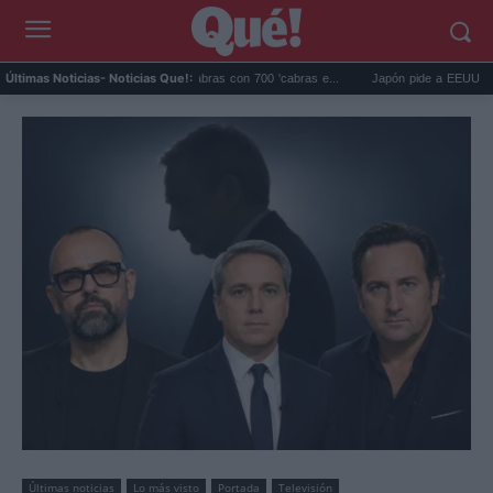
agos eliminó 140.000 cabras con 700 'cabras e...
Japón pide a EEUU que deje de us
Últimas Noticias
- Noticias Que!:
Últimas noticias
Lo más visto
Portada
Televisión