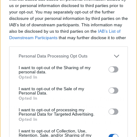
us or personal information disclosed to third parties prior to
your opt-out. You may separately opt-out of the further
disclosure of your personal information by third parties on the
IAB’s list of downstream participants. This information may
also be disclosed by us to third parties on the
IAB’s List of
Downstream Participants
that may further disclose it to other
third parties.
Personal Data Processing Opt Outs
I want to opt-out of the Sharing of my
personal data.
Opted In
I want to opt-out of the Sale of my
Y, lejos de diluirse, el día siguiente subió hasta
Personal Data.
un 9,9 % y 1.153.000 espectadores,
firmando
Opted In
de nuevo récord de cuota en el access
y
I want to opt-out of processing my
confirmando que el ascenso del programa no es
Personal Data for Targeted Advertising.
Opted In
un fogonazo aislado, sino la continuación de
una tendencia al alza que viene de atrás,
I want to opt-out of Collection, Use,
Retention, Sale, and/or Sharing of my