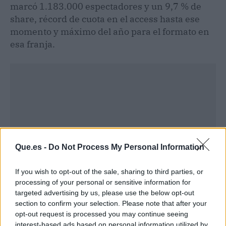
marcó 1.183.000 espectadores y un 9,7 % de
share, récord de cuota en el access hasta ese
momento y máximo del año para el formato en
esa franja.
Que.es -
Do Not Process My Personal Information
If you wish to opt-out of the sale, sharing to third parties, or
processing of your personal or sensitive information for
targeted advertising by us, please use the below opt-out
section to confirm your selection. Please note that after your
opt-out request is processed you may continue seeing
Publicidad
interest-based ads based on personal information utilized by