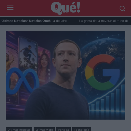
os para reutilizar el agua del aire ...
La goma de la nevera: el truco del papel para sa
Últimas Noticias
- Noticias Que!:
Últimas noticias
Lo más visto
Portada
Tecnología