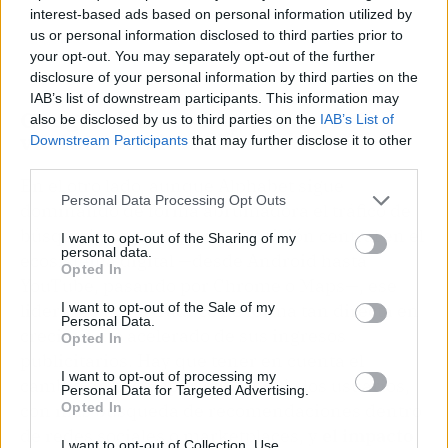
interest-based ads based on personal information utilized by
us or personal information disclosed to third parties prior to
your opt-out. You may separately opt-out of the further
disclosure of your personal information by third parties on the
IAB’s list of downstream participants. This information may
Google tiene todo para darle la
also be disclosed by us to third parties on the
IAB’s List of
vuelta a la situación
Downstream Participants
that may further disclose it to other
third parties.
En el otro lado, aunque Alphabet sigue
Personal Data Processing Opt Outs
dominando de forma abrumadora el tráfico de
búsqueda y conserva una posición central en el
I want to opt-out of the Sharing of my
personal data.
ecosistema digital —desde Android hasta
Opted In
YouTube, pasando por Chrome o Maps—, ese
I want to opt-out of the Sale of my
liderazgo no se traduce de forma tan directa en
Personal Data.
crecimiento acelerado de sus ingresos
Opted In
publicitarios. Hay que tener en cuenta el
I want to opt-out of processing my
cambio en el comportamiento de los usuarios,
Personal Data for Targeted Advertising.
Opted In
con más búsqueda de recomendaciones dentro
de redes sociales o marketplaces, y
el impacto
I want to opt-out of Collection, Use,