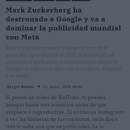
Mark Zuckerberg ha
destronado a Google y va a
dominar la publicidad mundial
con Meta
Meta se dispone a arrebatar a Google el trono de la
publicidad digital mundial en 2026, impulsada por un
crecimiento a doble dígito, la automatización basada en
inteligencia artificial y el efecto red de Facebook, Instagram
y WhatsApp.
21 mayo, 2026 06:00
Sergio Bustos
Si pones un vídeo de YouTube, te puedes
zampar hasta tres anuncios antes de que
empiece a reproducirse. Si entras en Instagram
a ver las historias de tus contactos, cada dos o
tres te salta una que es publicidad. Es lo