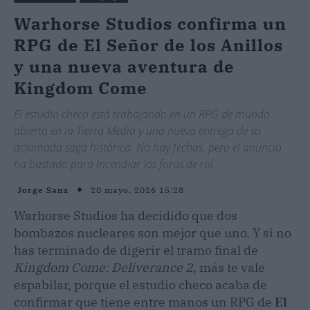
Warhorse Studios confirma un
RPG de El Señor de los Anillos
y una nueva aventura de
Kingdom Come
El estudio checo está trabajando en un RPG de mundo
abierto en la Tierra Media y una nueva entrega de su
aclamada saga histórica. No hay fechas, pero el anuncio
ha bastado para incendiar los foros de rol.
20 mayo, 2026 15:28
Jorge Sanz
Warhorse Studios ha decidido que dos
bombazos nucleares son mejor que uno. Y si no
has terminado de digerir el tramo final de
Kingdom Come: Deliverance 2
, más te vale
espabilar, porque el estudio checo acaba de
confirmar que tiene entre manos un RPG de
El