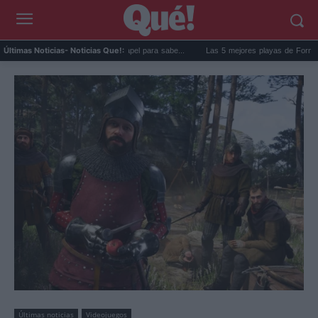
e la nevera: el truco del papel para sabe...
Las 5 mejores playas de Formentera para
Últimas Noticias
- Noticias Que!:
Últimas noticias
Videojuegos