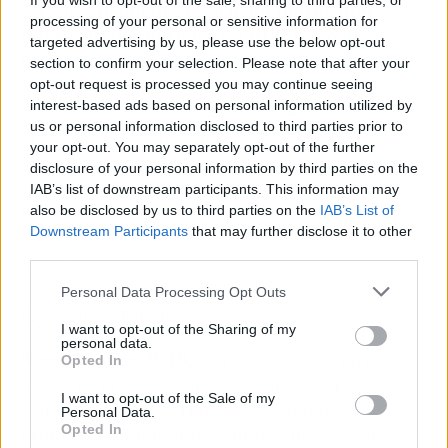
If you wish to opt-out of the sale, sharing to third parties, or
serio):
esto puede ser el principio de una
processing of your personal or sensitive information for
nueva era dorada para los RPG de corte
targeted advertising by us, please use the below opt-out
histórico y fantástico a la vez
, como si Peter
section to confirm your selection. Please note that after your
Jackson se hubiera ido de birras con los
opt-out request is processed you may continue seeing
interest-based ads based on personal information utilized by
guionistas de
Kingdom Come
y alguien hubiera
us or personal information disclosed to third parties prior to
grabado la conversación. Eso sí, las fechas de
your opt-out. You may separately opt-out of the further
lanzamiento siguen siendo una quimera, y ya
disclosure of your personal information by third parties on the
sabemos lo que pasa cuando un estudio
IAB’s list of downstream participants. This information may
promete mucho sin poner un año en el
also be disclosed by us to third parties on the
IAB’s List of
Downstream Participants
that may further disclose it to other
calendario. Cautela, pero con los dientes
third parties.
apretados.
Personal Data Processing Opt Outs
Hype-O-Meter
I want to opt-out of the Sharing of my
personal data.
Nivel de hype: 9/10.
Warhorse en la Tierra
Opted In
Media es el crossover que nadie se atrevía a
I want to opt-out of the Sale of my
soñar. Con su historial de RPG sólidos y la
Personal Data.
Opted In
promesa de un mundo abierto sin concesiones,