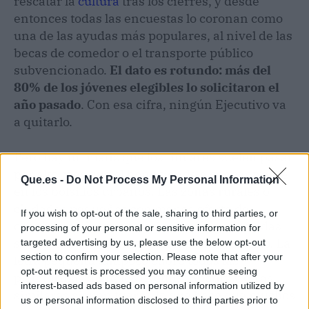
rescatar la
cultura
tras los cierres, y desde
entonces todas las encuestas lo coronan como
una de las ayudas más populares, al nivel de las
becas de comedor o el transporte público
subvencionado.
El dato es rotundo: más del
80% de los jóvenes elegibles lo solicitaron el
año pasado
. Con esa cifra, ningún Ejecutivo va
a quitarlo.
Pero hay un matiz que los titulares suelen pasar
por alto, y es que el bono tiende a concentrarse
Que.es -
Do Not Process My Personal Information
en los bolsillos urbanos. Las zonas rurales o
ciudades pequeñas con menos oferta de
If you wish to opt-out of the sale, sharing to third parties, or
conciertos, librerías y salas de cine adheridas
processing of your personal or sensitive information for
se quedan con el dinero sin apenas gastarlo. La
targeted advertising by us, please use the below opt-out
section to confirm your selection. Please note that after your
letra pequeña tampoco cubre todas las
opt-out request is processed you may continue seeing
plataformas digitales (Netflix, Spotify y otras
interest-based ads based on personal information utilized by
similares siguen fuera), lo que hace que muchos
us or personal information disclosed to third parties prior to