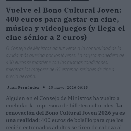
Vuelve el Bono Cultural Joven:
400 euros para gastar en cine,
música y videojuegos (y llega el
cine sénior a 2 euros)
El Consejo de Ministros da luz verde a la continuidad de la
ayuda más querida por los jóvenes. La tarjeta monedero de
400 euros se mantiene con las mismas condiciones,
mientras los mayores de 65 estrenan sesiones de cine a
precio de caña.
20 mayo, 2026 06:15
Juan Fernández
Alguien en el Consejo de Ministros ha vuelto a
enchufar la impresora de billetes culturales.
La
renovación del Bono Cultural Joven 2026 ya es
una realidad
: 400 euros de bolsillo para que los
recién estrenados adultos se tiren de cabeza al