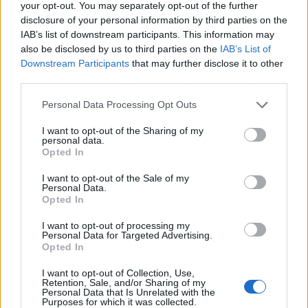
usuarios acaben comprando videojuegos
your opt-out. You may separately opt-out of the further
porque es lo más accesible.
disclosure of your personal information by third parties on the
IAB’s list of downstream participants. This information may
also be disclosed by us to third parties on the
IAB’s List of
Sea como sea,
vuelve a ser un chollo que pinta
Downstream Participants
that may further disclose it to other
bien
. El plazo de solicitud suele abrirse en
third parties.
verano y los beneficiarios recibirán notificación
a través de la app del Bono Cultural. Avisados
Personal Data Processing Opt Outs
quedáis.
I want to opt-out of the Sharing of my
personal data.
Opted In
El resumen para vagos (TL;DR)
I want to opt-out of the Sale of my
Personal Data.
🎯
¿Qué ha pasado?
El Consejo de Ministros renueva el Bono
Opted In
Cultural Joven 2026 con 400 euros y aprueba el Cine Sénior a 2
euros.
I want to opt-out of processing my
Personal Data for Targeted Advertising.
🔥
¿Por qué importa?
Miles de jóvenes y mayores tendrán
Opted In
acceso casi gratis a cine, música, libros y videojuegos durante el
I want to opt-out of Collection, Use,
año.
Retention, Sale, and/or Sharing of my
Personal Data that Is Unrelated with the
🤔
¿Nos afecta o es solo un meme?
Si cumples 18 este año o
Purposes for which it was collected.