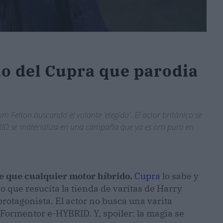
io del Cupra que parodia
m Felton buscando el volante 'elegido'. El actor británico se
RID se materializa en una campaña que ya es oro puro en
e que cualquier motor híbrido.
Cupra
lo sabe y
o que resucita la tienda de varitas de Harry
rotagonista. El actor no busca una varita
Formentor e-HYBRID. Y, spoiler: la magia se