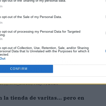
o opt-out of the Sharing of my personal data.
In
o opt-out of the Sale of my Personal Data.
In
ANDERS? 🪄
to opt-out of processing my Personal Data for Targeted
ing.
In
T RECREATES THE SCENE
o opt-out of Collection, Use, Retention, Sale, and/or Sharing
ersonal Data that Is Unrelated with the Purposes for which it
D THE PHILOSOPHER’S
lected.
Out
FEATURING TOM FELTON…
COM/5FJZS3BESA
CONFIRM
ect (@WW_Direct)
May 7, 2026
 la tienda de varitas... pero en