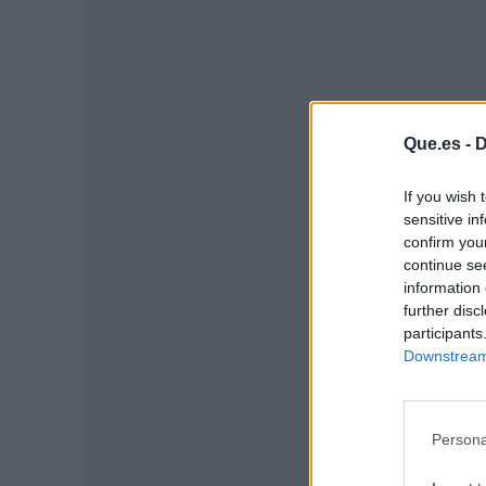
Que.es -
D
If you wish 
sensitive in
P
confirm you
continue se
information 
further disc
participants
Downstream 
Persona