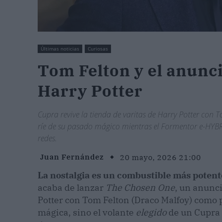
Últimas noticias
Curiosas
Tom Felton y el anunc
Harry Potter
Cupra revive la tienda de varitas de Harry Potter con To
ríe de su pasado mágico mientras el Formentor e-HYB
redes.
Juan Fernández
20 mayo, 2026 21:00
La nostalgia es un combustible más potent
acaba de lanzar
The Chosen One
, un anunci
Potter con Tom Felton (Draco Malfoy) como p
mágica, sino el volante
elegido
de un Cupra 