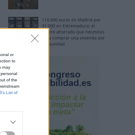
110.000 euros en Madrid por
31.000 en Extremadura: el
dinero ahorrado que necesitas
para comprar una vivienda por
comunidad
sonal or
ection to
ou may
 personal
out of the
 downstream
B’s List of