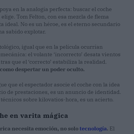
poya en la analogía perfecta: buscar el coche
 elige. Tom Felton, con esa mezcla de flema
ta ideal. No es un héroe, es el eterno secundario
ha sabido explotar.
ológico, igual que en la película ocurrían
 mecánica: el volante ‘incorrecto’ desata vientos
s que el ‘correcto’ estabiliza la realidad.
como despertar un poder oculto.
gue que el espectador asocie el coche con la idea
io de prestaciones, es un anuncio de identidad.
écnicos sobre kilovatios-hora, es un acierto.
he en varita mágica
trica necesita emoción, no solo
tecnología
.
El