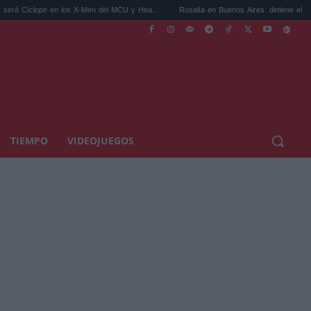
 en los X-Men del MCU y Hea...
Rosalía en Buenos Aires: detiene el tráfico y se s...
TIEMPO
VIDEOJUEGOS