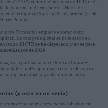
ble con 272 CV combinados y más de 100 km de
la de baterías ni de cargadores. Habla de
n con los dígitos, Cupra apela al corazón (y a la
Harry Potter).
l nombre Formentor empiece a sonar como
iplican. La campaña global se ha lanzado en
 en latino.
El CTR se ha disparado, y no es para
omovilísticos de 2026.
 encaja a la perfección en el tono de Cupra —
 la metáfora del ‘elegido’ casa con la idea de un
marketing es seducción, este anuncio es un
ntas (y esto va en serio)
iz tira de nostalgia, pero pocas lo hacen con