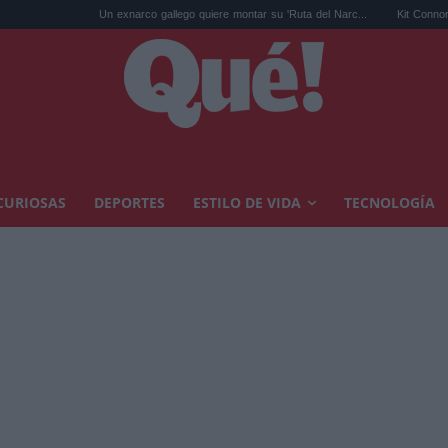
Un exnarco gallego quiere montar su 'Ruta del Narc...
Kit Connor será Cíclope
CURIOSAS
DEPORTES
ESTILO DE VIDA
TECNOLOGÍA