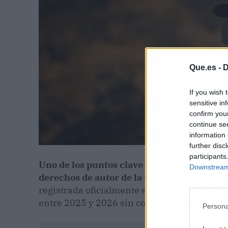
Que.es -
D
If you wish 
sensitive in
confirm you
continue se
information 
further disc
participants
Uno de los puntos clave del caso es que Dua
Downstream 
derechos de autor de la fotografía utilizada
registrada oficialmente en Estados Unidos
entre 2025 y 2026 sin consentimiento ni c
Persona