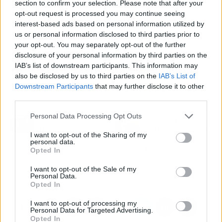
section to confirm your selection. Please note that after your
de 'Call Her Daddy', y Matt Kaplan, su marido.
opt-out request is processed you may continue seeing
interest-based ads based on personal information utilized by
🔥
¿Cuál es el drama?
Embarazo confirmado tras rumores de
us or personal information disclosed to third parties prior to
crisis en el matrimonio.
your opt-out. You may separately opt-out of the further
disclosure of your personal information by third parties on the
📲
¿Por qué todo internet habla de esto?
Porque la noticia
IAB’s list of downstream participants. This information may
llega justo después de semanas de especulaciones sobre su
also be disclosed by us to third parties on the
IAB’s List of
relación.
Downstream Participants
that may further disclose it to other
third parties.
Artículo anterior
Artículo siguiente
Personal Data Processing Opt Outs
"Se ponen agresivos
España asigna 212
conmigo": Revelan los
millones a seis puertos
I want to opt-out of the Sharing of my
detalles del asalto que
para impulsar la eólica
personal data.
Opted In
Kiko Rivera y su novia
flotante del futuro
llevaron a cabo en
I want to opt-out of the Sale of my
Cantora
Personal Data.
Opted In
I want to opt-out of processing my
Personal Data for Targeted Advertising.
Opted In