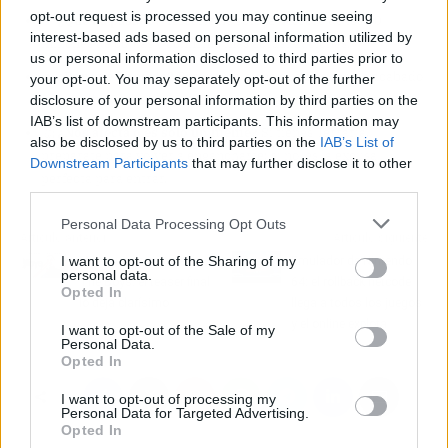
opt-out request is processed you may continue seeing
🎯
¿Qué ha pasado?
Terraria ha roto la barrera de los 70
interest-based ads based on personal information utilized by
millones de copias y confirma más actualizaciones.
us or personal information disclosed to third parties prior to
🔥
¿Por qué importa?
Porque un juego que se suponía acabado
your opt-out. You may separately opt-out of the further
va a recibir crossplay y seguirá dando guerra tras 15 años.
disclosure of your personal information by third parties on the
IAB’s list of downstream participants. This information may
🤔
¿Nos afecta o es solo un meme?
Si tienes Terraria,
also be disclosed by us to third parties on the
IAB’s List of
prepárate para volver a engancharte; si no, es la excusa
Downstream Participants
that may further disclose it to other
perfecta para entrar.
third parties.
Personal Data Processing Opt Outs
Artículo anterior
Artículo siguiente
I want to opt-out of the Sharing of my
Muere un personaje de
Emulador de Nintendo
personal data.
The Boys: el teaser final
64: el rollback netcode
Opted In
lo deja clarísimo
llega a todos los juegos
y el online explota
I want to opt-out of the Sale of my
Personal Data.
Opted In
I want to opt-out of processing my
Personal Data for Targeted Advertising.
Opted In