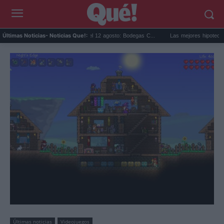
Eclipse solar en Cariñena del 12 agosto: Bodegas C...
Las mejores hipotecas de ago
Últimas Noticias
- Noticias Que!:
Últimas noticias
Videojuegos