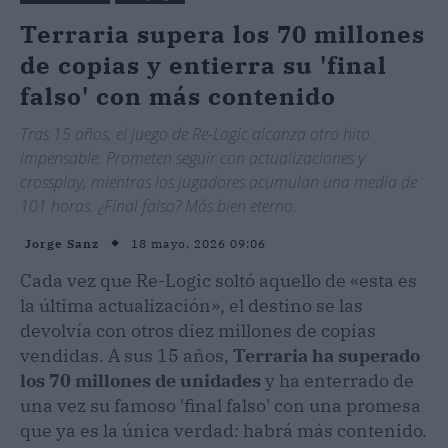
Terraria supera los 70 millones
de copias y entierra su 'final
falso' con más contenido
Tras 15 años, el juego de Re-Logic alcanza otro hito
impensable. Prometen seguir con actualizaciones y
crossplay, mientras los jugadores acumulan una media de
101 horas. ¿Final falso? Más bien eterno.
18 mayo, 2026 09:06
Jorge Sanz
Cada vez que Re-Logic soltó aquello de «esta es
la última actualización», el destino se las
devolvía con otros diez millones de copias
vendidas. A sus 15 años,
Terraria ha superado
los 70 millones de unidades
y ha enterrado de
una vez su famoso 'final falso' con una promesa
que ya es la única verdad: habrá más contenido.