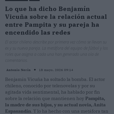
Lo que ha dicho Benjamín
Vicuña sobre la relación actual
entre Pampita y su pareja ha
encendido las redes
El actor chileno describe por primera vez cómo se llevan su
ex y su nueva pareja. La metáfora del equipo de fútbol y los
roles que asigna a cada una han generado una ola de
comentarios.
18 mayo, 2026 09:14
Antonio Nerín
Benjamín Vicuña ha soltado la bomba. El actor
chileno, conocido por telenovelas y por su
agitada vida sentimental, ha hablado por fin
sobre la relación que mantienen hoy
Pampita,
la madre de sus hijos, y su actual novia, Anita
Espasandín
. Y lo ha hecho con una metáfora tan