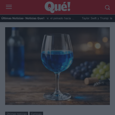
te slick back para hombre: el peinado hacia ...
Taylor Swift y Trump: la artista bloquea 
Últimas Noticias
- Noticias Que!:
Últimas noticias
Curiosas