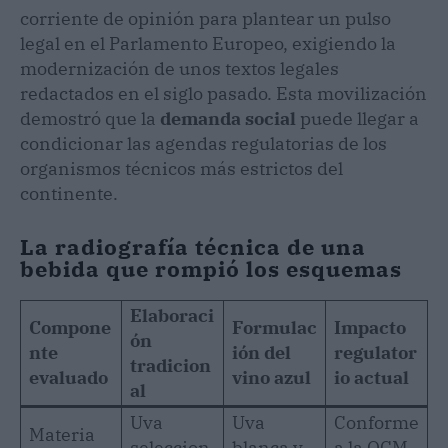
corriente de opinión para plantear un pulso
legal en el Parlamento Europeo, exigiendo la
modernización de unos textos legales
redactados en el siglo pasado. Esta movilización
demostró que la
demanda social
puede llegar a
condicionar las agendas regulatorias de los
organismos técnicos más estrictos del
continente.
La radiografía técnica de una
bebida que rompió los esquemas
Elaboraci
Compone
Formulac
Impacto
ón
nte
ión del
regulator
tradicion
evaluado
vino azul
io actual
al
Uva
Uva
Conforme
Materia
seleccion
blanca y
a la OCM