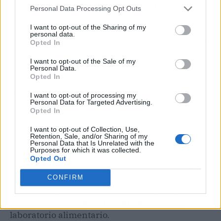
Las grandes bodegas del país observan ahora
Personal Data Processing Opt Outs
con atención estos movimientos de mercado,
I want to opt-out of the Sharing of my
asumiendo que los hábitos de las
nuevas
personal data.
generaciones
exigen una flexibilidad comercial
Opted In
mucho mayor. Los expertos del sector
I want to opt-out of the Sale of my
estratégico auguran que la aparición del vino
Personal Data.
Opted In
azul es solo el primer síntoma de una
transformación irreversible en la coctelería
I want to opt-out of processing my
moderna.
Personal Data for Targeted Advertising.
Opted In
El negocio global se desplaza hacia productos
I want to opt-out of Collection, Use,
Retention, Sale, and/or Sharing of my
con menor graduación alcohólica y un fuerte
Personal Data that Is Unrelated with the
Purposes for which it was collected.
componente estético diseñado específicamente
Opted Out
para triunfar en las redes visuales. Las marcas
que sobrevivan a la próxima década serán
CONFIRM
aquellas capaces de hibridar el respeto por la
tierra con una
libertad creativa
total en el
laboratorio alimentario.