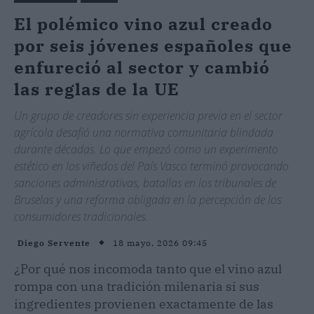
El polémico vino azul creado
por seis jóvenes españoles que
enfureció al sector y cambió
las reglas de la UE
Un grupo de creadores sin experiencia previa en el sector
agrícola desafió una normativa comunitaria blindada
durante décadas. Lo que empezó como un experimento
estético en los viñedos del País Vasco terminó provocando
sanciones administrativas, batallas en los tribunales de
Bruselas y una reforma obligada en la percepción de los
consumidores tradicionales.
18 mayo, 2026 09:45
Diego Servente
¿Por qué nos incomoda tanto que el vino azul
rompa con una tradición milenaria si sus
ingredientes provienen exactamente de las