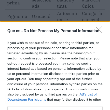
prima
ada
tinta
única
Antociani
Categoría
Pigmenta
Oxidació
nas e
especial
ción
n natural
índigo
requerida
Que.es -
Do Not Process My Personal Information
Procesad
Clarificac
Homolog
o
Filtrado
ión
ado por
If you wish to opt-out of the sale, sharing to third parties, or
tecnológi
clásica
Sanidad
processing of your personal or sensitive information for
co
targeted advertising by us, please use the below opt-out
Sumiller
Tendenci
section to confirm your selection. Please note that after your
Perfil de
Público
opt-out request is processed you may continue seeing
y
a global
consumi
milenial
interest-based ads based on personal information utilized by
coleccion
en
dor
urbano
us or personal information disclosed to third parties prior to
ista
Discover
your opt-out. You may separately opt-out of the further
disclosure of your personal information by third parties on the
IAB’s list of downstream participants. This information may
also be disclosed by us to third parties on the
IAB’s List of
El futuro de la innovación y las
Downstream Participants
that may further disclose it to other
nuevas tendencias de consumo
third parties.