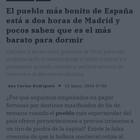
El pueblo más bonito de España
está a dos horas de Madrid y
pocos saben que es el más
barato para dormir
Descubre el secreto mejor guardado de Teruel para una
escapada de fin de semana donde el diseño medieval y el
presupuesto ajustado conviven en perfecta armonía sin
renunciar a la desconexión absoluta.
12 mayo, 2026 07:00
Ana Carina Rodríguez
¿Por qué seguimos empeñados en pagar
fortunas por destinos masificados de fin de
semana cuando el
pueblo
más espectacular del
país ofrece pernoctaciones a precios irrisorios a
un tiro de piedra de la capital? Existe la falsa
creencia de que la belleza medieval cotiza al