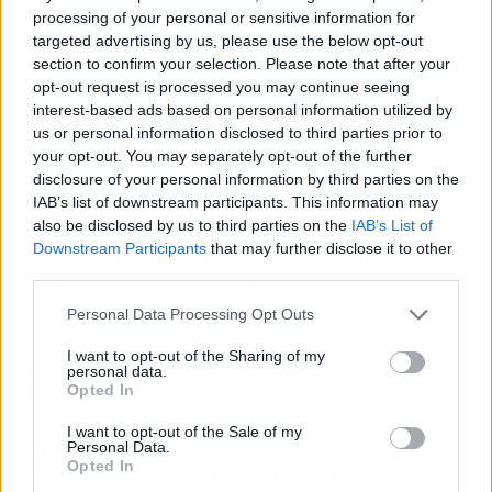
sierra turolense y el consejo del
processing of your personal or sensitive information for
experto
targeted advertising by us, please use the below opt-out
section to confirm your selection. Please note that after your
opt-out request is processed you may continue seeing
Las agencias de viajes independientes prevén
interest-based ads based on personal information utilized by
un incremento del
quince por ciento
en las
us or personal information disclosed to third parties prior to
reservas de turismo rural hacia el interior de la
your opt-out. You may separately opt-out of the further
península durante la próxima temporada. Para
disclosure of your personal information by third parties on the
asegurar las tarifas más bajas en este
pueblo
,
IAB’s list of downstream participants. This information may
los analistas recomiendan realizar las reservas
also be disclosed by us to third parties on the
IAB’s List of
Downstream Participants
that may further disclose it to other
con un mínimo de tres semanas de antelación
third parties.
en plataformas locales directas.
Personal Data Processing Opt Outs
El acceso por carretera a través de la autovía
I want to opt-out of the Sharing of my
mudéjar facilita una conexión rápida, aunque
personal data.
Opted In
se aconseja estacionar en los aparcamientos
exteriores habilitados para evitar las
I want to opt-out of the Sale of my
empinadas y estrechas calzadas del casco
Personal Data.
Opted In
antiguo. El uso de
calzado deportivo
es