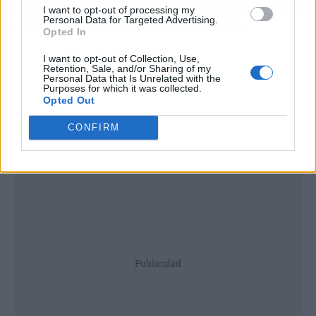
imprescindible para disfrutar plenamente de la
I want to opt-out of processing my
Personal Data for Targeted Advertising.
experiencia sin contratiempos físicos.
Opted In
I want to opt-out of Collection, Use,
Retention, Sale, and/or Sharing of my
Personal Data that Is Unrelated with the
Purposes for which it was collected.
Opted Out
CONFIRM
Publicidad