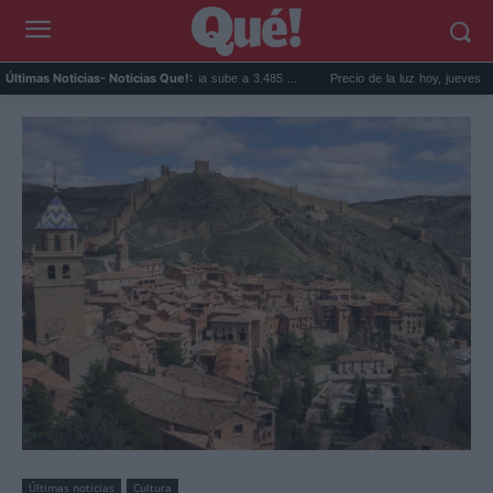
de la vivienda en Valencia sube a 3.485 ...
Precio de la luz hoy, jueves 6 de agosto: l
Últimas Noticias
- Noticias Que!:
Últimas noticias
Cultura