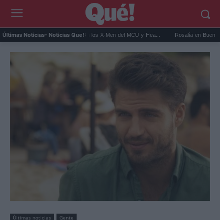
Kit Connor será Cíclope en los X-Men del MCU y Hea...
Rosalía en Buenos Aires: de
Últimas Noticias
- Noticias Que!:
Últimas noticias
Gente