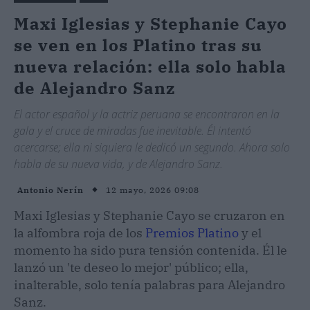
Maxi Iglesias y Stephanie Cayo
se ven en los Platino tras su
nueva relación: ella solo habla
de Alejandro Sanz
El actor español y la actriz peruana se encontraron en la
gala y el cruce de miradas fue inevitable. Él intentó
acercarse; ella ni siquiera le dedicó un segundo. Ahora solo
habla de su nueva vida, y de Alejandro Sanz.
12 mayo, 2026 09:08
Antonio Nerín
Maxi Iglesias y Stephanie Cayo se cruzaron en
la alfombra roja de los
Premios Platino
y el
momento ha sido pura tensión contenida. Él le
lanzó un 'te deseo lo mejor' público; ella,
inalterable, solo tenía palabras para Alejandro
Sanz.