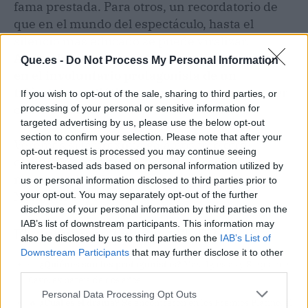
fama prestada. Para otros, un recordatorio de
que en el mundo del espectáculo, hasta el
silencio más educado se puede viralizar.
Alejandro Sanz, sin saberlo, se ha convertido
Que.es -
Do Not Process My Personal Information
en el involuntario protagonista de un
triángulo mediático
que no tiene nada que ver
If you wish to opt-out of the sale, sharing to third parties, or
con la música.
processing of your personal or sensitive information for
targeted advertising by us, please use the below opt-out
section to confirm your selection. Please note that after your
Veremos si la próxima gala nos trae otro
opt-out request is processed you may continue seeing
capítulo de este culebrón silencioso. De
interest-based ads based on personal information utilized by
momento, Stephanie Cayo sigue su camino y
us or personal information disclosed to third parties prior to
Maxi, a lo suyo. Cosas de ex.
your opt-out. You may separately opt-out of the further
disclosure of your personal information by third parties on the
IAB’s list of downstream participants. This information may
El chisme en 3 claves (TL;DR)
also be disclosed by us to third parties on the
IAB’s List of
Downstream Participants
that may further disclose it to other
👀
¿Quiénes son los protagonistas?
Maxi Iglesias y Stephanie
third parties.
Cayo, ex pareja de dos años.
Personal Data Processing Opt Outs
🔥
¿Cuál es el drama?
Se encontraron en los Premios Platino, él