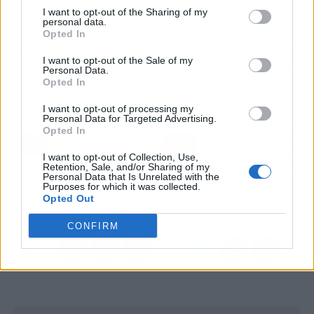
le deseó lo mejor y ella solo habló de su colaboración con
I want to opt-out of the Sharing of my
personal data.
Alejandro Sanz.
Opted In
📲
¿Por qué todo internet habla de esto?
Porque la frialdad de
I want to opt-out of the Sale of my
ella ha sido interpretada como un desplante maquiavélico, y el
Personal Data.
nombre de Sanz añade chispa al asunto.
Opted In
I want to opt-out of processing my
Personal Data for Targeted Advertising.
Artículo anterior
Artículo siguiente
Opted In
Jessica Bueno da un
Lamine Yamal ondea la
golpe en la mesa a Isa
bandera palestina en la
I want to opt-out of Collection, Use,
Retention, Sale, and/or Sharing of my
Pantoja tras su tenso
rúa del Barça y lanza un
Personal Data that Is Unrelated with the
cara a cara en '¡De
zasca al Real Madrid
Purposes for which it was collected.
Opted Out
viernes!'
CONFIRM