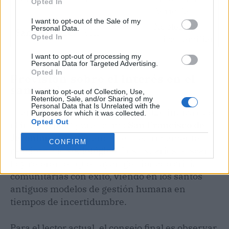
Opted In
Agrícola
I want to opt-out of the Sale of my
Nobleza y
Personal Data.
San Gengulfo
VIII
Opted In
Ética Familiar
I want to opt-out of processing my
Personal Data for Targeted Advertising.
Opted In
Previsión sobre el interés en el
santoral
I want to opt-out of Collection, Use,
Retention, Sale, and/or Sharing of my
Personal Data that Is Unrelated with the
El análisis de tendencias para 2026 indica que
Purposes for which it was collected.
Opted Out
el interés por figuras como
San Francisco de
Jerónimo
está mutando de lo estrictamente
CONFIRM
religioso a lo
sociológico
. Los usuarios buscan
hoy referentes que hayan gestionado crisis
comunitarias con éxito, viendo en los santos
antiguos modelos de gestión humana en
tiempos de incertidumbre.
Para el lector actual, el consejo final es observar