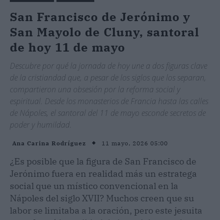
San Francisco de Jerónimo y
San Mayolo de Cluny, santoral
de hoy 11 de mayo
Descubre por qué la jornada de hoy une a dos figuras clave
de la cristiandad que, a pesar de los siglos que los separan,
compartieron una obsesión por la reforma social y
espiritual. Desde los monasterios de Francia hasta las calles
de Nápoles, el santoral del 11 de mayo esconde secretos de
poder y humildad.
11 mayo, 2026 05:00
Ana Carina Rodríguez
¿Es posible que la figura de San Francisco de
Jerónimo fuera en realidad más un estratega
social que un místico convencional en la
Nápoles del siglo XVII? Muchos creen que su
labor se limitaba a la oración, pero este jesuita