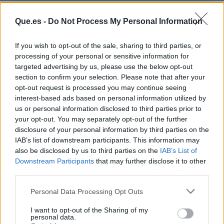
Que.es -
Do Not Process My Personal Information
If you wish to opt-out of the sale, sharing to third parties, or
processing of your personal or sensitive information for
targeted advertising by us, please use the below opt-out
section to confirm your selection. Please note that after your
opt-out request is processed you may continue seeing
interest-based ads based on personal information utilized by
Personaje
Siglo de
Ámbito de
us or personal information disclosed to third parties prior to
Histórico
Actividad
Influencia
your opt-out. You may separately opt-out of the further
Monasterios
disclosure of your personal information by third parties on the
IAB’s list of downstream participants. This information may
San Mayolo
X
y Política
also be disclosed by us to third parties on the
IAB’s List of
Europea
Downstream Participants
that may further disclose it to other
San
Misiones
third parties.
Francisco de
XVII - XVIII
Urbanas y
Personal Data Processing Opt Outs
Jerónimo
Prisiones
Liturgia y
I want to opt-out of the Sharing of my
personal data.
San Mamerto
V
Protección