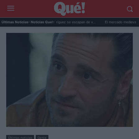
arc Cucurella y Claudia Rodríguez se escapan de v...
El mercado medieval de Teulad
Últimas Noticias
- Noticias Que!:
Últimas noticias
Gente