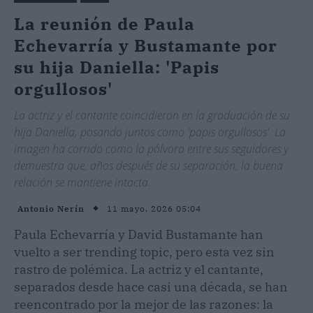
La reunión de Paula
Echevarría y Bustamante por
su hija Daniella: 'Papis
orgullosos'
La actriz y el cantante coincidieron en la graduación de su
hija Daniella, posando juntos como 'papis orgullosos'. La
imagen ha corrido como la pólvora entre sus seguidores y
demuestra que, años después de su separación, la buena
relación se mantiene intacta.
11 mayo, 2026 05:04
Antonio Nerín
Paula Echevarría y David Bustamante han
vuelto a ser trending topic, pero esta vez sin
rastro de polémica. La actriz y el cantante,
separados desde hace casi una década, se han
reencontrado por la mejor de las razones: la