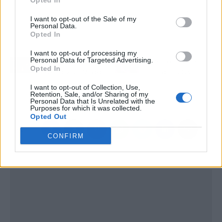
Opted In
famosos sin tensión, posando de verdad, es casi un milagro en
I want to opt-out of the Sale of my
2026.
Personal Data.
Opted In
Artículo anterior
Artículo siguiente
I want to opt-out of processing my
Personal Data for Targeted Advertising.
San Francisco de
Horóscopo del lunes 11
Opted In
Jerónimo y San Mayolo
de mayo de 2026
de Cluny, santoral de
I want to opt-out of Collection, Use,
hoy 11 de mayo
Retention, Sale, and/or Sharing of my
Personal Data that Is Unrelated with the
Purposes for which it was collected.
Opted Out
CONFIRM