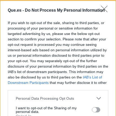
instantáneas similares: Ben Affleck y Jennifer
Garner en graduaciones de sus hijos, o Elsa
Que.es -
Do Not Process My Personal Information
Pataky y Fonsi Nieto en eventos deportivos de
sus mellizos.
Lo que distingue este caso es la
If you wish to opt-out of the sale, sharing to third parties, or
ausencia total de filtros ni estrategias
. Paula y
processing of your personal or sensitive information for
David no están vendiendo exclusiva ni
targeted advertising by us, please use the below opt-out
section to confirm your selection. Please note that after your
necesitan limpiar su imagen: simplemente han
opt-out request is processed you may continue seeing
vivido un momento bonito y han querido
interest-based ads based on personal information utilized by
compartirlo. Y eso, en pleno 2026, es mucho
us or personal information disclosed to third parties prior to
más revolucionario que cualquier beef.
your opt-out. You may separately opt-out of the further
disclosure of your personal information by third parties on the
IAB’s list of downstream participants. This information may
El chisme en 3 claves (TL;DR)
also be disclosed by us to third parties on the
IAB’s List of
Downstream Participants
that may further disclose it to other
👀 ¿Quiénes son los protagonistas?
Paula Echevarría y David
third parties.
Bustamante, ex pareja y padres de Daniella.
Personal Data Processing Opt Outs
🔥 ¿Cuál es el drama?
Ninguno: se han juntado para la
graduación de su hija y la foto derrocha ternura.
I want to opt-out of the Sharing of my
personal data.
📲 ¿Por qué todo internet habla de esto?
Porque ver a dos ex