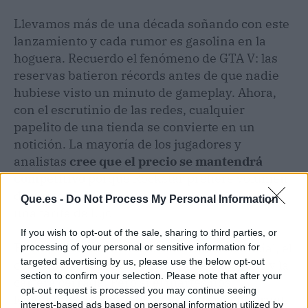
Llevamos más de una década soñando con este
lanzamiento y cada rumor es gasolina en la
hoguera. Recuerdo el fenómeno de GTA V: las
reservas batieron récords antes de que nadie
hubiese visto un minuto de gameplay. Ahora,
con el escrutinio de las redes, cualquier
papelito de una tienda se convierte en un
notición. La mayoría de los jugadores y
analistas
cree que el precio se mantendrá
competitivo
porque Rockstar prefiere volumen
de ventas inicial a espantar compradores con
Que.es -
Do Not Process My Personal Information
una tarifa de lujo.
If you wish to opt-out of the sale, sharing to third parties, or
Eso sí, mientras no haya confirmación oficial, el
processing of your personal or sensitive information for
targeted advertising by us, please use the below opt-out
consejo es guardar la emoción en el bolsillo y la
section to confirm your selection. Please note that after your
cartera cerrada. Pero si el martes nos
opt-out request is processed you may continue seeing
levantamos con un tuit de Rockstar, el internet
interest-based ads based on personal information utilized by