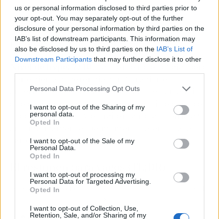
se vendrá abajo. Y por 80 euros, igual hasta
us or personal information disclosed to third parties prior to
pedimos dos copias. Bueno, una y media.
your opt-out. You may separately opt-out of the further
disclosure of your personal information by third parties on the
IAB’s list of downstream participants. This information may
Hype-O-Meter
also be disclosed by us to third parties on the
IAB’s List of
Downstream Participants
that may further disclose it to other
Nivel de hype: 7/10.
La fuente no es oficial pero
third parties.
tiene cierta coherencia con filtraciones
Personal Data Processing Opt Outs
anteriores, y el precio de 80 euros es un alivio
que casi todo el mundo esperaba. Si se cumple
I want to opt-out of the Sharing of my
personal data.
lo de las reservas y el tráiler, la nota subiría a 9
Opted In
automáticamente. De momento, atentos a la
cartera y al timeline de X.
I want to opt-out of the Sale of my
Personal Data.
Opted In
El resumen para vagos (TL;DR)
I want to opt-out of processing my
Personal Data for Targeted Advertising.
🎯
¿Qué ha pasado?
Un rumor dice que las reservas de GTA VI
Opted In
se abren el 12 de mayo a 80 €.
I want to opt-out of Collection, Use,
Retention, Sale, and/or Sharing of my
🔥
¿Por qué importa?
El precio sería más bajo del esperado y