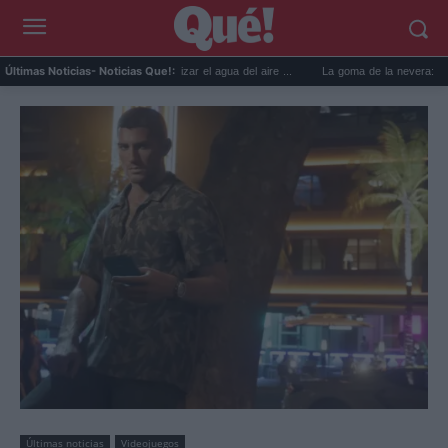
6 usos prácticos para reutilizar el agua del aire ...
La goma de la nevera: el truco del
Últimas Noticias
- Noticias Que!:
Últimas noticias
Videojuegos