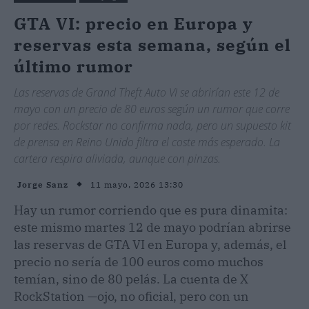
GTA VI: precio en Europa y
reservas esta semana, según el
último rumor
Las reservas de Grand Theft Auto VI se abrirían este 12 de
mayo con un precio de 80 euros según un rumor que corre
por redes. Rockstar no confirma nada, pero un supuesto kit
de prensa en Reino Unido filtra el coste más esperado. La
cartera respira aliviada, aunque con pinzas.
11 mayo, 2026 13:30
Jorge Sanz
Hay un rumor corriendo que es pura dinamita:
este mismo martes 12 de mayo podrían abrirse
las reservas de GTA VI en Europa y, además, el
precio no sería de 100 euros como muchos
temían, sino de 80 pelás. La cuenta de X
RockStation —ojo, no oficial, pero con un