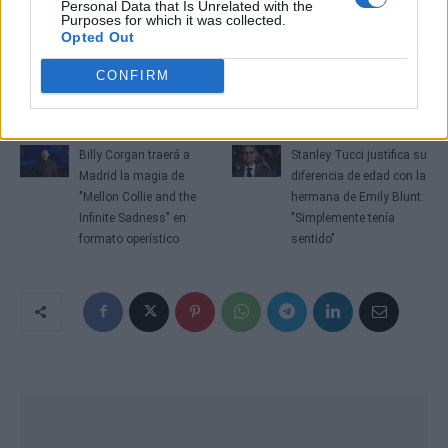
Personal Data that Is Unrelated with the
adelantaría la llegada del juego.
Purposes for which it was collected.
Opted Out
🤔
¿Nos afecta o es solo un meme?
Afecta a nuestra paciencia
y a la cartera; si es cierto, empezamos a ahorrar ya.
CONFIRM
Artículo anterior
Artículo siguiente
Billy Corgan traerá a
Stanley Tucci justifica su
Madrid la magia de
diferencia de edad con la
"Mellon Collie and the
hermana de Emily Blunt:
Infinite Sadness" en
"Simplemente tenía
formato operístico
sentido"