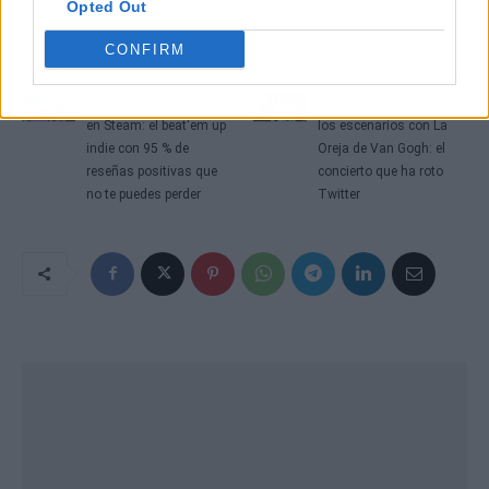
Opted Out
reaparecer.
CONFIRM
Artículo anterior
Artículo siguiente
Dead as Disco petándolo
Amaia Montero vuelve a
en Steam: el beat'em up
los escenarios con La
indie con 95 % de
Oreja de Van Gogh: el
reseñas positivas que
concierto que ha roto
no te puedes perder
Twitter