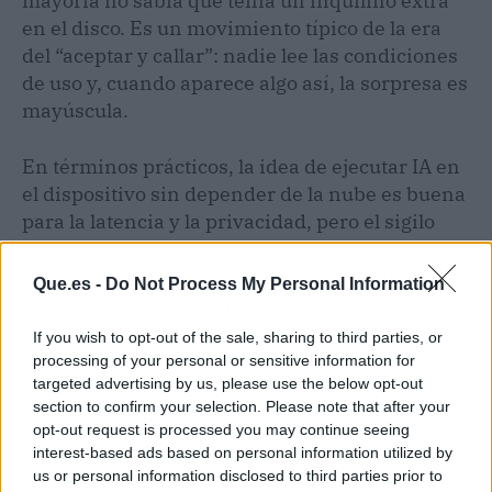
mayoría no sabía que tenía un inquilino extra
en el disco. Es un movimiento típico de la era
del “aceptar y callar”: nadie lee las condiciones
de uso y, cuando aparece algo así, la sorpresa es
mayúscula.
En términos prácticos, la idea de ejecutar IA en
el dispositivo sin depender de la nube es buena
para la latencia y la privacidad, pero el sigilo
con el que se ha hecho recuerda a esas
aplicaciones que instalan
bloatware
y luego te
Que.es -
Do Not Process My Personal Information
dicen que era por tu bien. No sería descabellado
que futuras actualizaciones amplíen las
If you wish to opt-out of the sale, sharing to third parties, or
capacidades locales de Gemini Nano más allá
processing of your personal or sensitive information for
de lo declarado, y ahí el control del usuario
targeted advertising by us, please use the below opt-out
section to confirm your selection. Please note that after your
queda difuminado.
opt-out request is processed you may continue seeing
interest-based ads based on personal information utilized by
Hype-O-Meter
us or personal information disclosed to third parties prior to