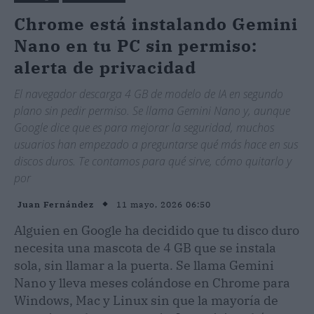
Chrome está instalando Gemini
Nano en tu PC sin permiso:
alerta de privacidad
El navegador descarga 4 GB de modelo de IA en segundo
plano sin pedir permiso. Se llama Gemini Nano y, aunque
Google dice que es para mejorar la seguridad, muchos
usuarios han empezado a preguntarse qué más hace en sus
discos duros. Te contamos para qué sirve, cómo quitarlo y
por
11 mayo, 2026 06:50
Juan Fernández
Alguien en Google ha decidido que tu disco duro
necesita una mascota de 4 GB que se instala
sola, sin llamar a la puerta. Se llama Gemini
Nano y lleva meses colándose en Chrome para
Windows, Mac y Linux sin que la mayoría de