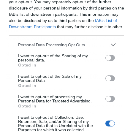
your opt-out. You may separately opt-out of the further
Nivel de hype: 6/10.
La
tecnología
en sí no es
disclosure of your personal information by third parties on the
IAB’s list of downstream participants. This information may
humo: ejecutar un modelo pequeño en local
also be disclosed by us to third parties on the
IAB’s List of
tiene sentido para detectar fraudes sin subir
Downstream Participants
that may further disclose it to other
datos a la nube. Lo que baja la nota es la
third parties.
opacidad con la que se ha implantado. Google
tiene que explicar mejor qué se activa y por
Personal Data Processing Opt Outs
qué, o esto acabará oliendo a excusa barata con
I want to opt-out of the Sharing of my
espíritu de
te espiamos por tu seguridad
.
personal data.
Opted In
El resumen para vagos (TL;DR)
I want to opt-out of the Sale of my
Personal Data.
Opted In
🎯
¿Qué ha pasado?
Chrome instala en secreto el modelo de IA
Gemini Nano (4 GB) en PCs y Macs.
I want to opt-out of processing my
Personal Data for Targeted Advertising.
🔥
¿Por qué importa?
Se hace sin permiso explícito y plantea
Opted In
dudas sobre privacidad y
consumo
de recursos.
I want to opt-out of Collection, Use,
Retention, Sale, and/or Sharing of my
🤔
¿Nos afecta o es solo un meme?
Afecta a quien tenga un
Personal Data that Is Unrelated with the
equipo potente y use Chrome; se puede desinstalar, pero puede
Purposes for which it was collected.