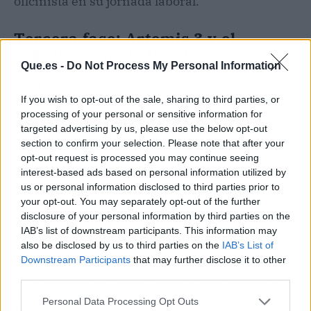
oficinista en su jornada laboral.
Tercera fase: Artemis 3 y el
regreso al suelo lunar
Que.es -
Do Not Process My Personal Information
Si Artemis 1 probó el cohete y la cápsula, y
Artemis 2 ha validado el funcionamiento con
If you wish to opt-out of the sale, sharing to third parties, or
processing of your personal or sensitive information for
tripulación, Artemis 3 representa el momento
targeted advertising by us, please use the below opt-out
culminante: dos astronautas —un hombre y una
section to confirm your selection. Please note that after your
mujer— descenderán al polo sur lunar, una
opt-out request is processed you may continue seeing
región que ninguna misión anterior ha pisado.
interest-based ads based on personal information utilized by
La NASA mantiene 2028 como fecha objetivo
us or personal information disclosed to third parties prior to
your opt-out. You may separately opt-out of the further
para este alunizaje, que pondrá fin a una sequía
disclosure of your personal information by third parties on the
de presencia humana en la superficie de
IAB’s list of downstream participants. This information may
cincuenta y seis años.
also be disclosed by us to third parties on the
IAB’s List of
Downstream Participants
that may further disclose it to other
El polo sur no se ha elegido al azar. Las sondas
third parties.
orbitales han confirmado la presencia de hielo
Personal Data Processing Opt Outs
de agua en el interior de cráteres