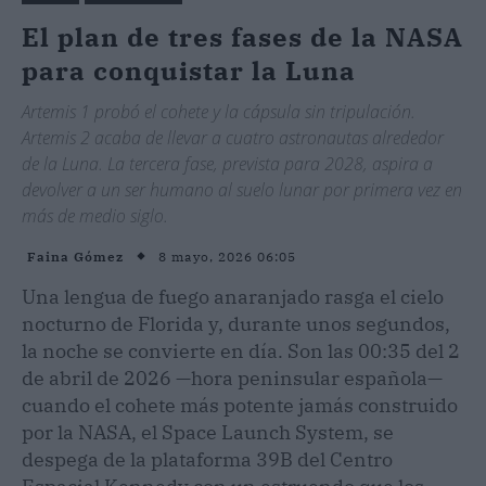
El plan de tres fases de la NASA
para conquistar la Luna
Artemis 1 probó el cohete y la cápsula sin tripulación.
Artemis 2 acaba de llevar a cuatro astronautas alrededor
de la Luna. La tercera fase, prevista para 2028, aspira a
devolver a un ser humano al suelo lunar por primera vez en
más de medio siglo.
8 mayo, 2026 06:05
Faina Gómez
Una lengua de fuego anaranjado rasga el cielo
nocturno de Florida y, durante unos segundos,
la noche se convierte en día. Son las 00:35 del 2
de abril de 2026 —hora peninsular española—
cuando el cohete más potente jamás construido
por la NASA, el Space Launch System, se
despega de la plataforma 39B del Centro