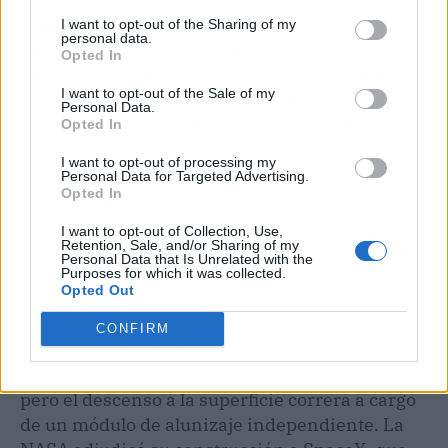
permanentemente ensombrecidos, donde la
I want to opt-out of the Sharing of my
personal data.
temperatura nunca supera los doscientos
Opted In
grados bajo cero. Ese hielo es, al mismo tiempo,
I want to opt-out of the Sale of my
un recurso científico —puede contener registros
Personal Data.
del Sistema Solar primitivo— y un recurso
Opted In
logístico: descompuesto en hidrógeno y oxígeno
I want to opt-out of processing my
mediante electrólisis, suministraría agua
Personal Data for Targeted Advertising.
Opted In
potable, aire respirable y combustible para
cohetes. En otras palabras, quien controle el
I want to opt-out of Collection, Use,
Retention, Sale, and/or Sharing of my
agua del polo sur controlará la viabilidad de una
Personal Data that Is Unrelated with the
presencia lunar sostenida.
Purposes for which it was collected.
Opted Out
La arquitectura técnica de Artemis 3 difiere
CONFIRM
sustancialmente de las misiones Apolo. Orion y
su tripulación viajarán hasta la órbita lunar,
pero el descenso a la superficie correrá a cargo
de un módulo de alunizaje independiente. La