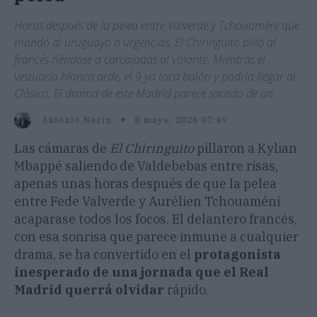
Horas después de la pelea entre Valverde y Tchouaméni que
mandó al uruguayo a urgencias, El Chiringuito pilló al
francés riéndose a carcajadas al volante. Mientras el
vestuario blanco arde, el 9 ya toca balón y podría llegar al
Clásico. El drama de este Madrid parece sacado de un
8 mayo, 2026 07:49
Antonio Nerín
Las cámaras de
El Chiringuito
pillaron a Kylian
Mbappé saliendo de Valdebebas entre risas,
apenas unas horas después de que la pelea
entre Fede Valverde y Aurélien Tchouaméni
acaparase todos los focos. El delantero francés,
con esa sonrisa que parece inmune a cualquier
drama, se ha convertido en el
protagonista
inesperado de una jornada que el Real
Madrid querrá olvidar
rápido.