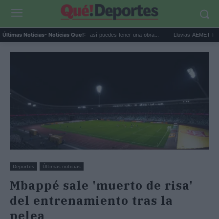
Comprar arte en subasta: así puedes tener una obra...
Lluvias AEMET fin de sema
Últimas Noticias
- Noticias Que!:
Deportes
Últimas noticias
Mbappé sale 'muerto de risa'
del entrenamiento tras la
pelea