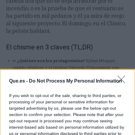
cabeza fría que no se deja arrastrar por el
incendio, o es la prueba de que el vestuario se
ha partido en mil pedazos y él ya mira de reojo
al siguiente proyecto. El domingo, en el Clásico,
la pelota hablará.
El chisme en 3 claves (TL;DR)
👀
¿Quiénes son los protagonistas?
Kylian Mbappé,
cazado riéndose, y el tándem Valverde-Tchouaméni, que
acabó a golpes.
Que.es -
Do Not Process My Personal Information
🔥
¿Cuál es el drama?
Una pelea física en el entrenamiento
que llevó al uruguayo al hospital, y la reacción
If you wish to opt-out of the sale, sharing to third parties, or
despreocupada del francés que ha indignado a parte del
processing of your personal or sensitive information for
madridismo.
targeted advertising by us, please use the below opt-out
section to confirm your selection. Please note that after your
📲
¿Por qué todo internet habla de esto?
Porque
El
opt-out request is processed you may continue seeing
Chiringuito
emitió el vídeo en prime time y la imagen de
interest-based ads based on personal information utilized by
Mbappé partido de risa con el equipo en llamas es puro
us or personal information disclosed to third parties prior to