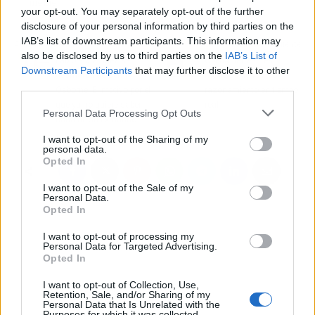
meme.
your opt-out. You may separately opt-out of the further
disclosure of your personal information by third parties on the
IAB’s list of downstream participants. This information may
Artículo anterior
Artículo siguiente
also be disclosed by us to third parties on the
IAB’s List of
Fabiola Martínez se
OpenAI lanza tres
Downstream Participants
that may further disclose it to other
desmarca de Bertín
modelos de voz con
third parties.
Osborne: El motivo por el
razonamiento en tiempo
que ya no quiere saber
real
Personal Data Processing Opt Outs
nada de su exmarido
I want to opt-out of the Sharing of my
personal data.
Opted In
I want to opt-out of the Sale of my
Personal Data.
Opted In
I want to opt-out of processing my
Personal Data for Targeted Advertising.
Opted In
I want to opt-out of Collection, Use,
Retention, Sale, and/or Sharing of my
Personal Data that Is Unrelated with the
Purposes for which it was collected.