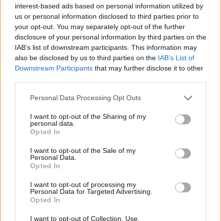
interest-based ads based on personal information utilized by
pasó con el buque escuela argentino retenido
us or personal information disclosed to third parties prior to
por fondos buitre en Ghana.
your opt-out. You may separately opt-out of the further
disclosure of your personal information by third parties on the
Este movimiento es una vuelta de tuerca más
IAB’s list of downstream participants. This information may
en la guerra de los acreedores: ya embargaron
also be disclosed by us to third parties on the
IAB’s List of
Downstream Participants
that may further disclose it to other
una sede del Instituto Cervantes y ahora
third parties.
apuntan al escaparate más vistoso. Si la Justicia
estadounidense les da la razón, el sueño
Personal Data Processing Opt Outs
mundialista de España podría tener un precio
I want to opt-out of the Sharing of my
muy alto. Y no precisamente en goles.
personal data.
Opted In
El chisme en 3 claves (TL;DR)
I want to opt-out of the Sale of my
Personal Data.
Opted In
👀
¿Quiénes son los protagonistas?
La Selección Española
de Fútbol y el fondo Blasket, que compró deuda por el
I want to opt-out of processing my
Personal Data for Targeted Advertising.
'hachazo' renovable.
Opted In
🔥
¿Cuál es el drama?
Han enviado órdenes judiciales en
I want to opt-out of Collection, Use,
EE.UU. para embargar patrocinios, hoteles y hasta el premio