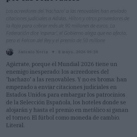
Los acreedores del 'hachazo' a las renovables han enviado
citaciones judiciales a Adidas, Hilton y otros proveedores de
la Roja para cobrar más de 90 millones de euros. La
Federación dice 'esperar', el Gobierno alega que no afecta,
pero el Falcon del Rey y el premio de 50 millone
8 mayo, 2026 09:30
Antonio Nerín
Agárrate, porque el Mundial 2026 tiene un
enemigo inesperado: los acreedores del
'hachazo' a las renovables. Y no es broma: han
empezado a enviar citaciones judiciales en
Estados Unidos para embargar los patrocinios
de la Selección Española, los hoteles donde se
alojarán y hasta el premio en metálico si ganan
el torneo. El fútbol como moneda de cambio.
Literal.