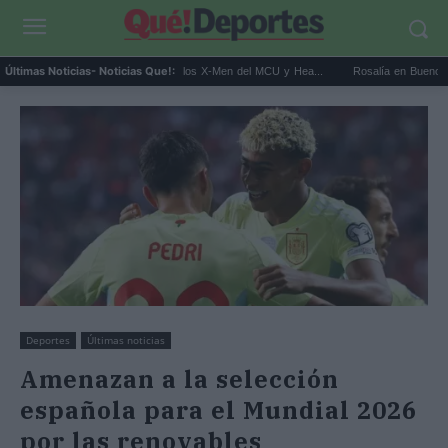
Kit Connor será Cíclope en los X-Men del MCU y Hea...
Rosalía en Buenos Aires: det
Últimas Noticias
- Noticias Que!:
Deportes
Últimas noticias
Amenazan a la selección
española para el Mundial 2026
por las renovables