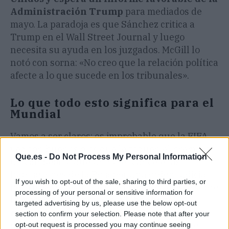
Administración Trump
para mediados de
mayo. La paradoja es que Sánchez critica a
Trump en el Wall Street Journal y luego
necesita su ayuda en los juzgados. McGill lo
notó con sorna: «No creo que la relación política
afecte a lo que sucede en los tribunales».
Lo que todo esto significa para el
Mundial
Vamos a ser claros: es improbable que la FIFA
vea con buenos ojos que le toquen el premio a
Que.es -
Do Not Process My Personal Information
un campeón o que un hotel cancele las
habitaciones de la Roja por una orden judicial.
If you wish to opt-out of the sale, sharing to third parties, or
Pero el solo hecho de que el embargo esté sobre
processing of your personal or sensitive information for
la mesa ya mete presión.
El 'hachazo'
targeted advertising by us, please use the below opt-out
renovable se ha convertido en un lastre
section to confirm your selection. Please note that after your
que puede salpicar al
deporte
, igual que
opt-out request is processed you may continue seeing