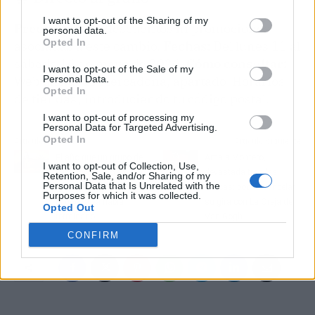
I want to opt-out of the Sharing of my
Precio:
No hay descuentos ni promociones
personal data.
Opted In
asociadas a este cambio.
Fechas:
Del lunes 11 al
sábado 16 de mayo de 2026.
Cómo consultar:
I want to opt-out of the Sale of my
Web oficial de Mercadona, apartado 'Horarios
Personal Data.
Opted In
de tiendas', introduciendo tu código postal.
I want to opt-out of processing my
Personal Data for Targeted Advertising.
Opted In
Artículo anterior
Artículo siguiente
El año que un grupo de
Amaia Montero,
I want to opt-out of Collection, Use,
españoles vivió en una
devastada tras las
Retention, Sale, and/or Sharing of my
Personal Data that Is Unrelated with the
iglesia por no creer que
críticas: podría cancelar
Purposes for which it was collected.
la guerra ya había
su gira con La Oreja de
Opted Out
terminado
Van Gogh
CONFIRM