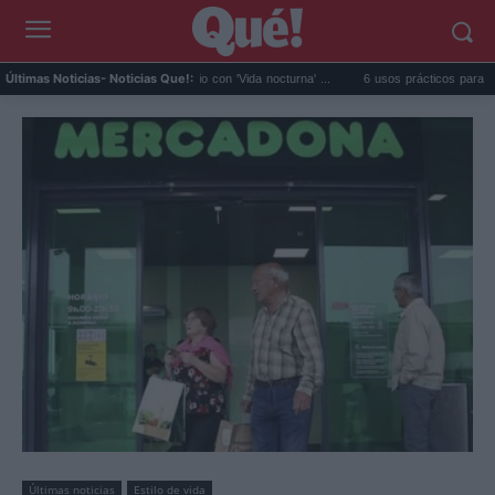
Fido da el salto en solitario con 'Vida nocturna' ...
6 usos prácticos para reutilizar el
Últimas Noticias
- Noticias Que!:
Últimas noticias
Estilo de vida