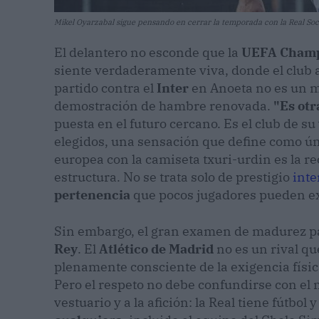
Mikel Oyarzabal sigue pensando en cerrar la temporada con la Real Soc
​El delantero no esconde que la
UEFA Champ
siente verdaderamente viva, donde el club 
partido contra el
Inter
en Anoeta no es un me
demostración de hambre renovada.
"Es otr
puesta en el futuro cercano. Es el club de s
elegidos, una sensación que define como ún
europea con la camiseta txuri-urdin es la r
estructura. No se trata solo de prestigio
inte
pertenencia
que pocos jugadores pueden ex
​Sin embargo, el gran examen de madurez par
Rey
. El
Atlético de Madrid
no es un rival qu
plenamente consciente de la exigencia físi
Pero el respeto no debe confundirse con el m
vestuario y a la afición: la Real tiene fútbo