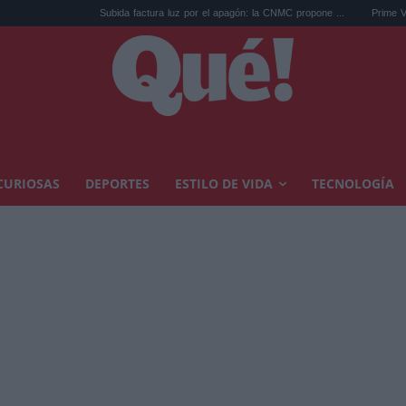
Subida factura luz por el apagón: la CNMC propone ...
Prime Video estrena la p
CURIOSAS
DEPORTES
ESTILO DE VIDA
TECNOLOGÍA