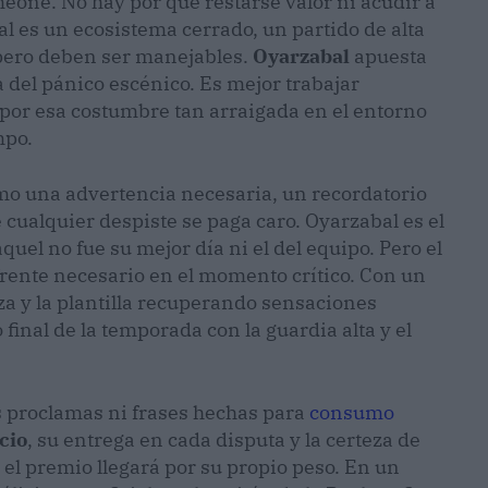
meone. No hay por qué restarse valor ni acudir a
nal es un ecosistema cerrado, un partido de alta
 pero deben ser manejables.
Oyarzabal
apuesta
la del pánico escénico. Es mejor trabajar
 por esa costumbre tan arraigada en el entorno
mpo.
o una advertencia necesaria, un recordatorio
e cualquier despiste se paga caro. Oyarzabal es el
quel no fue su mejor día ni el del equipo. Pero el
 frente necesario en el momento crítico. Con un
za y la plantilla recuperando sensaciones
final de la temporada con la guardia alta y el
s proclamas ni frases hechas para
consumo
icio
, su entrega en cada disputa y la certeza de
 el premio llegará por su propio peso. En un