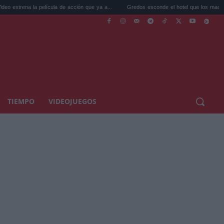
elícula de acción que ya a...
Gredos esconde el hotel que los madrileños agotan ...
TIEMPO
VIDEOJUEGOS