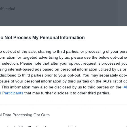
ublicidad
o Not Process My Personal Information
to opt-out of the sale, sharing to third parties, or processing of your per
formation for targeted advertising by us, please use the below opt-out s
r selection. Please note that after your opt-out request is processed y
eing interest-based ads based on personal information utilized by us or
disclosed to third parties prior to your opt-out. You may separately opt-
losure of your personal information by third parties on the IAB’s list of
. This information may also be disclosed by us to third parties on the
IA
Participants
that may further disclose it to other third parties.
loques que saben sufrir y transformarse bajo
lez del que ha visto pasar muchos inviernos en el
erno coqueteaba con el descenso; hoy, la
l Data Processing Opt Outs
o el método de trabajo no cambia ni un