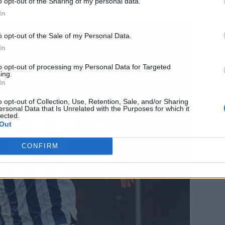
l resto es literatura para llenar páginas.
o opt-out of the Sharing of my personal data.
In
o opt-out of the Sale of my Personal Data.
In
to opt-out of processing my Personal Data for Targeted
ing.
In
o opt-out of Collection, Use, Retention, Sale, and/or Sharing
ersonal Data that Is Unrelated with the Purposes for which it
lected.
Out
CONFIRM