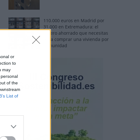
110.000 euros en Madrid por
31.000 en Extremadura: el
dinero ahorrado que necesitas
para comprar una vivienda por
comunidad
sonal or
ection to
ou may
 personal
out of the
 downstream
B’s List of