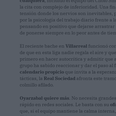
cualquiera
, incluido el equipo del Cholo Si
la cita con complejo de inferioridad. Una fi
tensión donde los nervios son inevitables,
por la psicología del trabajo diario frente a 
pensando en positivo que dejarse arrastrar
de ponerse siempre en lo peor antes de tie
​El reciente bache en
Villarreal
funcionó com
de que en esta liga nadie regala el aire y qu
primero en hacer autocrítica y admitir que a
grupo ha sabido reaccionar y dar el paso al
calendario propicio
que invita a la esperan
tácticas, la
Real Sociedad
afronta este tramo 
colmillo afilado.
Oyarzabal quiere más
. No necesita grande
rápido en redes sociales. Le basta con su
of
que, si el equipo mantiene la calma interna,