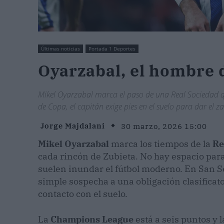
Últimas noticias
Portada 1 Deportes
Oyarzabal, el hombre 
Mikel Oyarzabal marca el paso de una Real Sociedad que
de Copa, el capitán exige pies en el suelo para dar el za
Jorge Majdalani
30 marzo, 2026 15:00
Mikel Oyarzabal
marca los tiempos de la
Re
cada rincón de Zubieta. No hay espacio para 
suelen inundar el fútbol moderno. En San S
simple sospecha a una obligación clasificato
contacto con el suelo.
La
Champions League
está a seis puntos y 