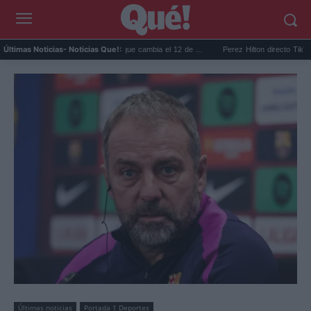
clar cápsulas de café: lo que cambia el 12 de ...
Perez Hilton directo TikTok: quién es
Últimas Noticias
- Noticias Que!:
Últimas noticias
Portada 1 Deportes