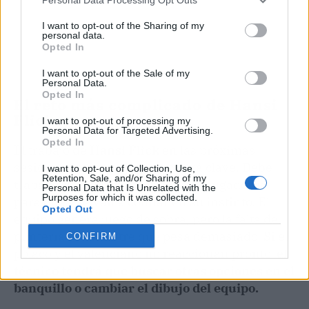
I want to opt-out of the Sharing of my
personal data.
Opted In
I want to opt-out of the Sale of my
Personal Data.
Opted In
​El reto más complicado de Hansi
Flick
I want to opt-out of processing my
Personal Data for Targeted Advertising.
Opted In
​El trabajo de
Hansi Flick
en las próximas
sesiones de entrenamiento será clave. Debe
I want to opt-out of Collection, Use,
Retention, Sale, and/or Sharing of my
trabajar el aspecto mental de sus jugadores
Personal Data that Is Unrelated with the
Purposes for which it was collected.
para que vuelvan a confiar en su instinto. El
Opted Out
equipo genera juego de sobra, pero la falta de
puntería es un lastre que pesa demasiado. Si el
CONFIRM
polaco y el valenciano no reaccionan pronto,
el
técnico tendrá que buscar otras opciones en el
banquillo o cambiar el dibujo del equipo.