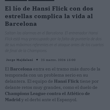
El lío de Hansi Flick con dos
estrellas complica la vida al
Barcelona
Saltan las alarmas en el Barcelona. El entrenador Hansi
Flick está muy preocupado por la falta de puntería de dos
de sus máximos referentes en el ataque antes de los cuartos
de final de la Champions.
25 marzo, 2026 15:00
Jorge Majdalani
El
Barcelona
entra en el tramo más duro de la
temporada con un problema serio en su
delantera. El equipo de
Hansi Flick
tiene por
delante retos muy grandes, como el duelo de
Champions League
contra el Atlético de
Madrid
y el derbi ante el Espanyol.